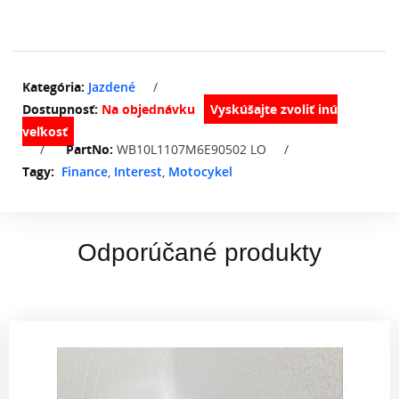
Kategória:
Jazdené
/
Dostupnosť:
Na objednávku
/
PartNo:
WB10L1107M6E90502 LO
/
Tagy:
Finance
,
Interest
,
Motocykel
Odporúčané produkty