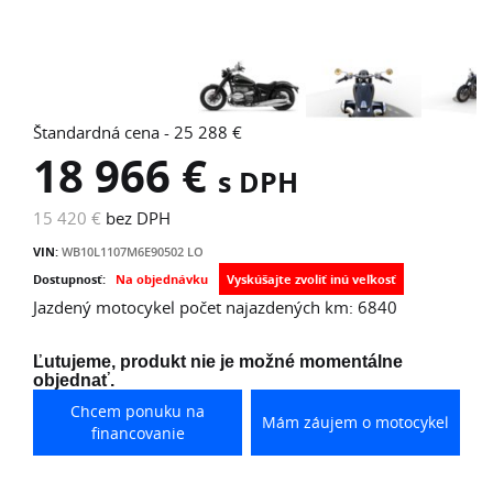
Štandardná cena - 25 288 €
18 966 €
s DPH
15 420 €
bez DPH
VIN:
WB10L1107M6E90502 LO
Dostupnosť:
Na objednávku
Jazdený motocykel počet najazdených km: 6840
Ľutujeme, produkt nie je možné momentálne
objednať.
Chcem ponuku na
Mám záujem o motocykel
financovanie