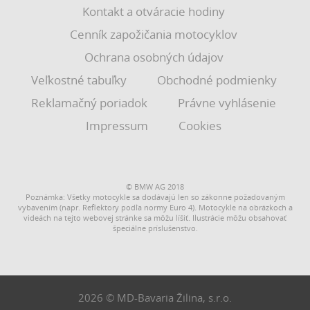
Kontakt a otváracie hodiny
Cenník zapožičania motocyklov
Ochrana osobných údajov
Veľkostné tabuľky
Obchodné podmienky
Reklamačný poriadok
Právne vyhlásenie
Impressum
Cookies
© BMW AG 2018
Poznámka: Všetky motocykle sa dodávajú len so zákonne požadovaným
vybavením (napr. Reflektory podľa normy Euro 4). Motocykle na obrázkoch a
videách na tejto webovej stránke sa môžu líšiť. Ilustrácie môžu obsahovať
špeciálne príslušenstvo.
2026 © MD-Bavaria Žilina, s.r.o.