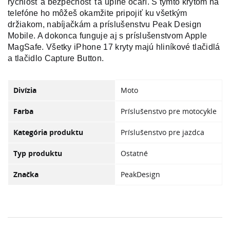
rýchlosť a bezpečnosť ťa úplne očarí. S týmto krytom na
telefóne ho môžeš okamžite pripojiť ku všetkým
držiakom, nabíjačkám a príslušenstvu Peak Design
Mobile. A dokonca funguje aj s príslušenstvom Apple
MagSafe. Všetky iPhone 17 kryty majú hliníkové tlačidlá
a tlačidlo Capture Button.
Divízia
Moto
Farba
Príslušenstvo pre motocykle
Kategória produktu
Príslušenstvo pre jazdca
Typ produktu
Ostatné
Značka
PeakDesign