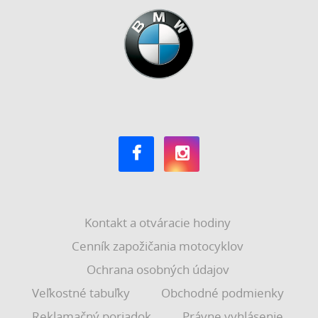
Kontakt a otváracie hodiny
Cenník zapožičania motocyklov
Ochrana osobných údajov
Veľkostné tabuľky
Obchodné podmienky
Reklamačný poriadok
Právne vyhlásenie