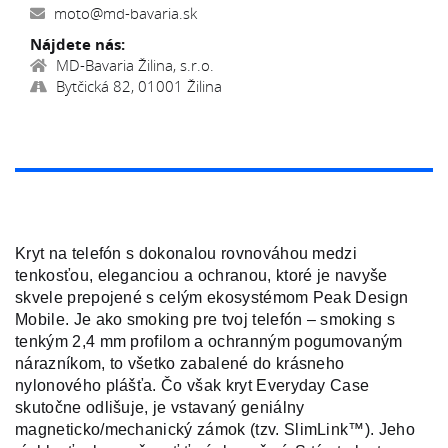
moto@md-bavaria.sk
Nájdete nás:
MD-Bavaria Žilina, s.r.o.
Bytčická 82, 01001 Žilina
Kryt na telefón s dokonalou rovnováhou medzi
tenkosťou, eleganciou a ochranou, ktoré je navyše
skvele prepojené s celým ekosystémom Peak Design
Mobile. Je ako smoking pre tvoj telefón – smoking s
tenkým 2,4 mm profilom a ochranným pogumovaným
nárazníkom, to všetko zabalené do krásneho
nylonového plášťa. Čo však kryt Everyday Case
skutočne odlišuje, je vstavaný geniálny
magneticko/mechanický zámok (tzv. SlimLink™). Jeho