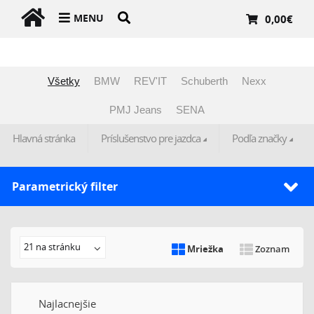
MENU
0,00
€
Všetky
BMW
REV'IT
Schuberth
Nexx
PMJ Jeans
SENA
Hlavná stránka
Príslušenstvo pre jazdca
Podľa značky
Parametrický filter
21 na stránku
Mriežka
Zoznam
Najlacnejšie