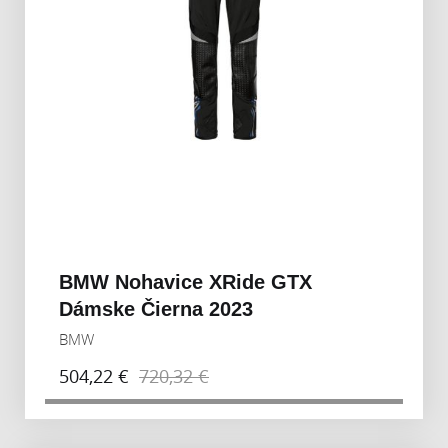
BMW Nohavice XRide GTX
Dámske Čierna 2023
BMW
504,22 €
720,32 €