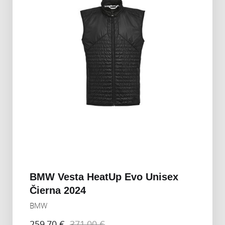
BMW Vesta HeatUp Evo Unisex
Čierna 2024
BMW
259,70 €
371,00 €