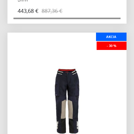
443,68 €
887,36 €
AKCIA
- 30 %