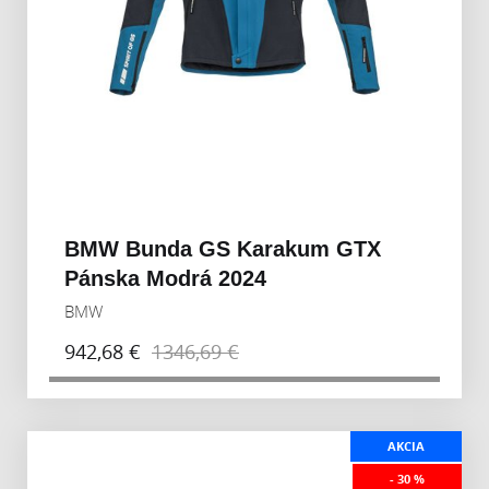
BMW Bunda GS Karakum GTX
Pánska Modrá 2024
BMW
942,68 €
1346,69 €
AKCIA
- 30 %