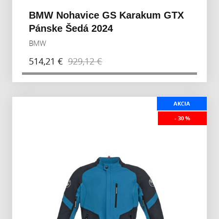
BMW Nohavice GS Karakum GTX
Pánske Šedá 2024
BMW
514,21 €
929,12 €
AKCIA
- 30 %