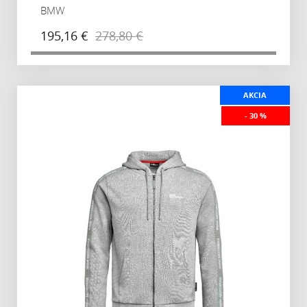
BMW
195,16 €
278,80 €
AKCIA
- 30 %