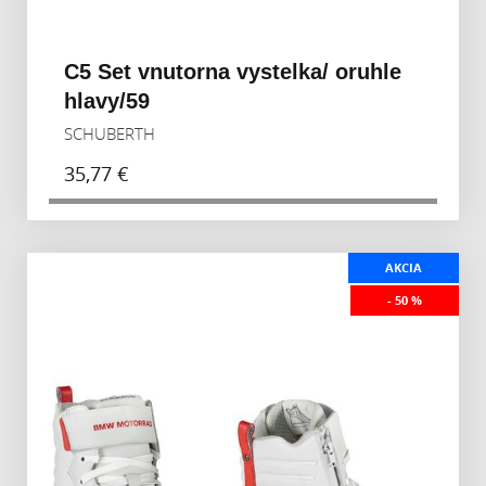
C5 Set vnutorna vystelka/ oruhle
hlavy/59
SCHUBERTH
35,77 €
AKCIA
- 50 %