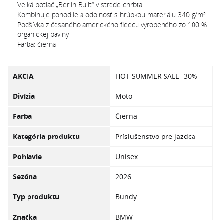
Veľká potlač „Berlin Built“ v strede chrbta
Kombinuje pohodlie a odolnosť s hrúbkou materiálu 340 g/m²
Podšívka z česaného amerického fleecu vyrobeného zo 100 %
organickej bavlny
Farba: čierna
AKCIA
HOT SUMMER SALE -30%
Divízia
Moto
Farba
Čierna
Kategória produktu
Príslušenstvo pre jazdca
Pohlavie
Unisex
Sezóna
2026
Typ produktu
Bundy
Značka
BMW