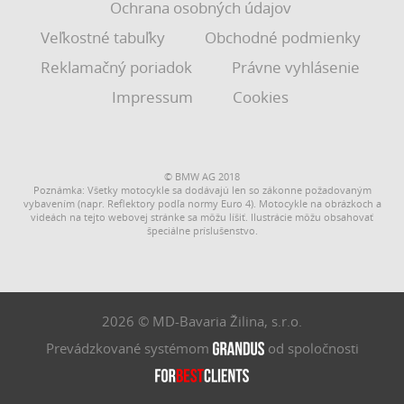
Ochrana osobných údajov
Veľkostné tabuľky
Obchodné podmienky
Reklamačný poriadok
Právne vyhlásenie
Impressum
Cookies
© BMW AG 2018
Poznámka: Všetky motocykle sa dodávajú len so zákonne požadovaným
vybavením (napr. Reflektory podľa normy Euro 4). Motocykle na obrázkoch a
videách na tejto webovej stránke sa môžu líšiť. Ilustrácie môžu obsahovať
špeciálne príslušenstvo.
2026 © MD-Bavaria Žilina, s.r.o.
Prevádzkované systémom
od spoločnosti