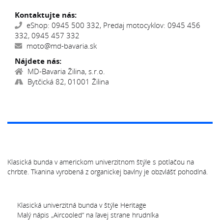
Kontaktujte nás:
eShop: 0945 500 332, Predaj motocyklov: 0945 456
332, 0945 457 332
moto@md-bavaria.sk
Nájdete nás:
MD-Bavaria Žilina, s.r.o.
Bytčická 82, 01001 Žilina
Klasická bunda v americkom univerzitnom štýle s potlačou na
chrbte. Tkanina vyrobená z organickej bavlny je obzvlášť pohodlná.
Klasická univerzitná bunda v štýle Heritage
Malý nápis „Aircooled“ na ľavej strane hrudníka