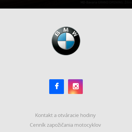
Kontakt a otváracie hodiny
Cenník zapožičania motocyklov