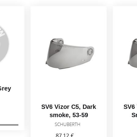
Grey
H
SV6 Vizor C5, Dark
SV6 
smoke, 53-59
S
SCHUBERTH
87,12 €