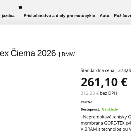
e jazdca
Príslušenstvo a diely pre motocykle
Auto
Požičov
ex Čierna 2026
BMW
Štandardná cena - 373,0
261,10 €
212,28 €
bez DPH
PartNo:
Dostupnosť:
Na sklade
Nepremokavé tenisky GS
membrána GORE-TEX zvlá
VIBRAM s technológiou V