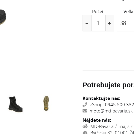
Počet:
Veľko
Potrebujete por
Kontaktujte nás:
eShop: 0945 500 332,
moto@md-bavaria.sk
Nájdete nás:
MD-Bavaria Žilina, s.r.
Bytčická 82, 01001 Žil