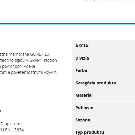
AKCIA
bustná membrána GORE-TEX
Divízia
 technológiou VIBRAM Traction
h povrchoch. Vďaka
Farba
rom a poveternostnými vplyvmi,
Kategória produktu
Materiál
Pohlavie
E
Sezóna
3D úpletom
DIN EN 13634
Typ produktu