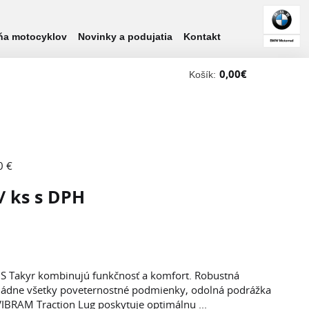
ňa motocyklov
Novinky a podujatia
Kontakt
0,00
€
Košík:
0 €
/ ks s DPH
 Takyr kombinujú funkčnosť a komfort. Robustná
dne všetky poveternostné podmienky, odolná podrážka
IBRAM Traction Lug poskytuje optimálnu ...