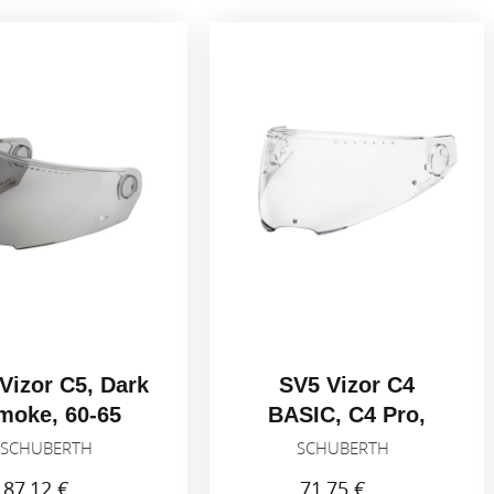
Vizor C5, Dark
SV5 Vizor C4
moke, 60-65
BASIC, C4 Pro,
Light smoke 50%,
SCHUBERTH
SCHUBERTH
53-59
87,12 €
71,75 €