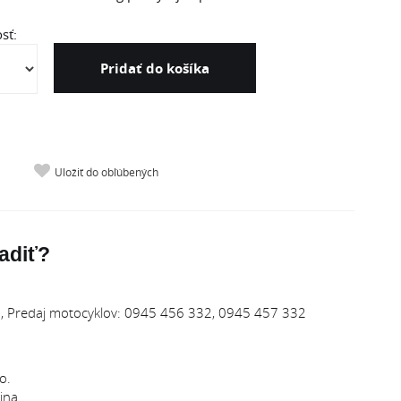
sť:
Pridať do košíka
Uložiť do obľúbených
adiť?
 Predaj motocyklov: 0945 456 332, 0945 457 332
o.
ina