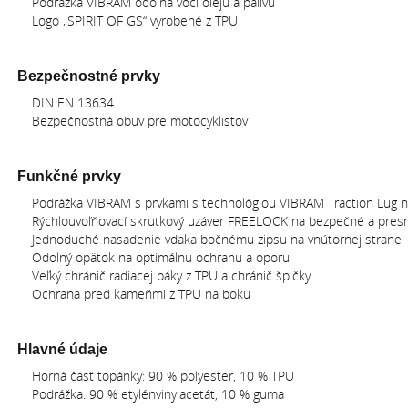
Podrážka VIBRAM odolná voči oleju a palivu
Logo „SPIRIT OF GS“ vyrobené z TPU
Bezpečnostné prvky
DIN EN 13634
Bezpečnostná obuv pre motocyklistov
Funkčné prvky
Podrážka VIBRAM s prvkami s technológiou VIBRAM Traction Lug na
Rýchlouvoľňovací skrutkový uzáver FREELOCK na bezpečné a pres
Jednoduché nasadenie vďaka bočnému zipsu na vnútornej strane
Odolný opätok na optimálnu ochranu a oporu
Veľký chránič radiacej páky z TPU a chránič špičky
Ochrana pred kameňmi z TPU na boku
Hlavné údaje
Horná časť topánky: 90 % polyester, 10 % TPU
Podrážka: 90 % etylénvinylacetát, 10 % guma