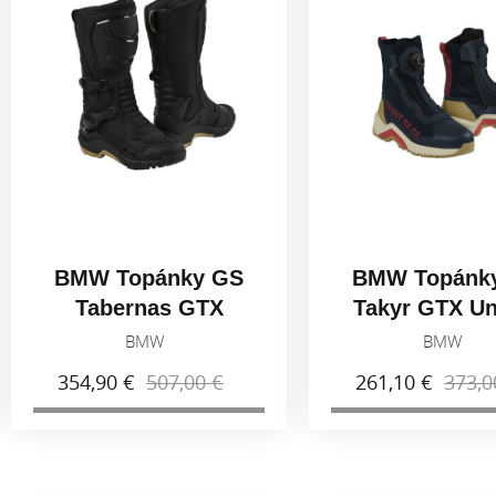
BMW Topánky GS
BMW Topánk
Tabernas GTX
Takyr GTX Un
Unisex Čierna
Modrá 202
BMW
BMW
2026
354,90 €
507,00 €
261,10 €
373,0