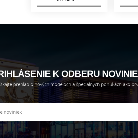
RIHLÁSENIE K ODBERU NOVINIE
ískajte prehľad o nových modeloch a špeciálnych ponukách ako prv