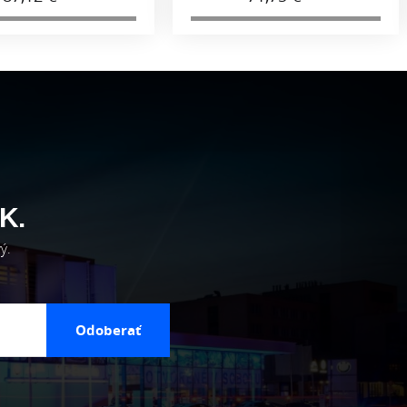
K.
ý.
Odoberať