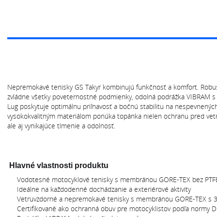
Nepremokavé tenisky GS Takyr kombinujú funkčnosť a komfort. Ro
zvládne všetky poveternostné podmienky, odolná podrážka VIBRAM s
Lug poskytuje optimálnu priľnavosť a bočnú stabilitu na nespevnenýc
vysokokvalitným materiálom ponúka topánka nielen ochranu pred vet
ale aj vynikajúce tlmenie a odolnosť.
Hlavné vlastnosti produktu
Vodotesné motocyklové tenisky s membránou GORE-TEX bez PTF
Ideálne na každodenné dochádzanie a exteriérové aktivity
Vetruvzdorné a nepremokavé tenisky s membránou GORE-TEX s 
Certifikované ako ochranná obuv pre motocyklistov podľa normy 