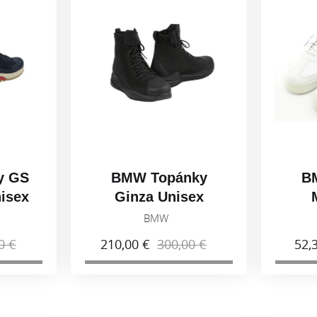
y GS
BMW Topánky
B
isex
Ginza Unisex
6
Čierna 2026
BMW
0 €
210,00 €
300,00 €
52,