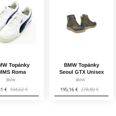
MW Topánky
BMW Topánky
MMS Roma
Seoul GTX Unisex
Via,Unisex
Zelená 2025
BMW
BMW
31 €
104,62 €
195,16 €
278,80 €