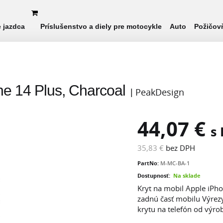
e jazdca
Príslušenstvo a diely pre motocykle
Auto
Požičov
e 14 Plus, Charcoal
PeakDesign
44,07 €
s
35,83 €
bez DPH
PartNo:
M-MC-BA-1
Dostupnosť:
Na sklade
Kryt na mobil Apple iPh
zadnú časť mobilu Výrezy
krytu na telefón od výrob