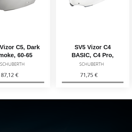
Vizor C5, Dark
SV5 Vizor C4
moke, 60-65
BASIC, C4 Pro,
Light smoke 50%,
SCHUBERTH
SCHUBERTH
53-59
87,12 €
71,75 €