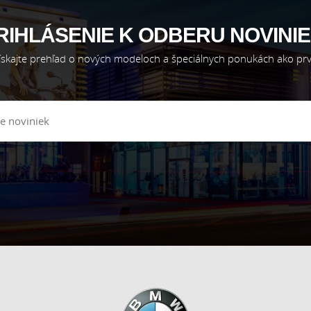
RIHLÁSENIE K ODBERU NOVINIE
ískajte prehľad o nových modeloch a špeciálnych ponukách ako prv