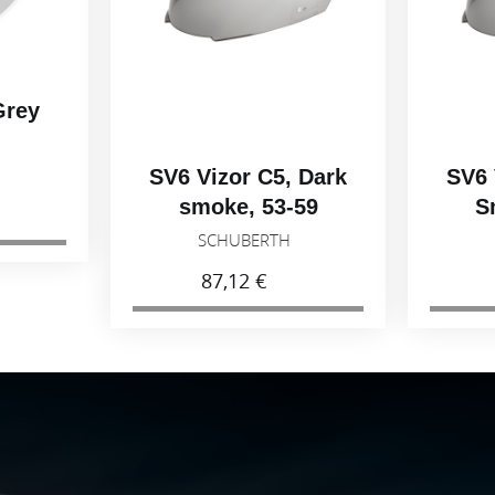
Grey
H
SV6 Vizor C5, Dark
SV6 
smoke, 53-59
S
SCHUBERTH
87,12 €