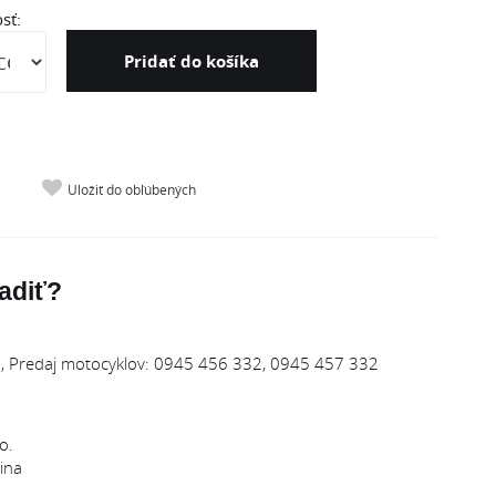
sť:
Pridať do košíka
Uložiť do obľúbených
adiť?
 Predaj motocyklov: 0945 456 332, 0945 457 332
o.
ina