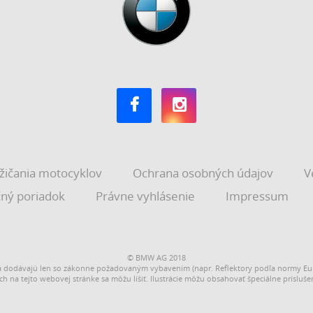
žičania motocyklov
Ochrana osobných údajov
V
ný poriadok
Právne vyhlásenie
Impressum
© BMW AG 2018
 dodávajú len so zákonne požadovaným vybavením (napr. Reflektory podľa normy Eur
ch na tejto webovej stránke sa môžu líšiť. Ilustrácie môžu obsahovať špeciálne prísluše