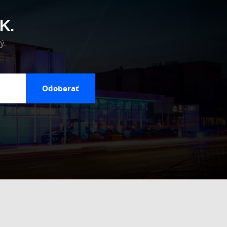
K.
ý.
Odoberať