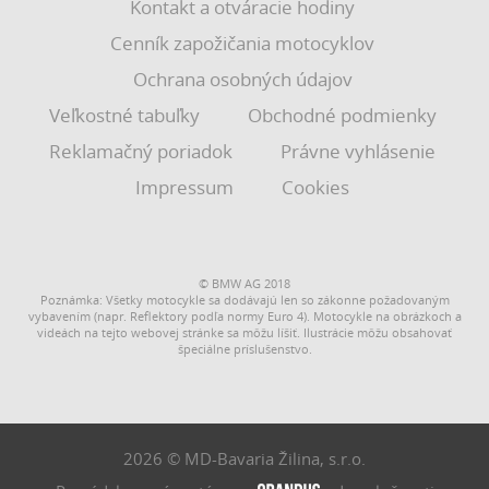
Kontakt a otváracie hodiny
Cenník zapožičania motocyklov
Ochrana osobných údajov
Veľkostné tabuľky
Obchodné podmienky
Reklamačný poriadok
Právne vyhlásenie
Impressum
Cookies
© BMW AG 2018
Poznámka: Všetky motocykle sa dodávajú len so zákonne požadovaným
vybavením (napr. Reflektory podľa normy Euro 4). Motocykle na obrázkoch a
videách na tejto webovej stránke sa môžu líšiť. Ilustrácie môžu obsahovať
špeciálne príslušenstvo.
2026 © MD-Bavaria Žilina, s.r.o.