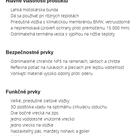
Hlavné vlastnosti produktu
Ľahká motokárska bunda
Dá sa používať pri rôznych teplotách
Priedušná vložka s klimatickou membránou BMW, vetruvzdorná
a nepremokavá (úroveň ochrany proti premočeniu 15 000 mm)
Odnímateľná termálna vesta s výplňou na nižšie teploty
Bezpečnostné prvky
Odnímateľné chrániče NP3 na ramenách, lakťoch a chrbte
Reflexná potlač na rukávoch a pleciach pre lepšiu viditeľnosť
Vonkajší materiál vysoko odolný proti oderu
Funkčné prvky
Veľké, priedušné sieťové vložky
3D podšívka vzadu na optimálnu cirkuláciu vzduchu
Dve bočné vrecká na zips
Jedno vodotesné vnútorné vrecko
Jedno vrecko na vložke
Nastaviteľný pás, manžety nohavíc a golier