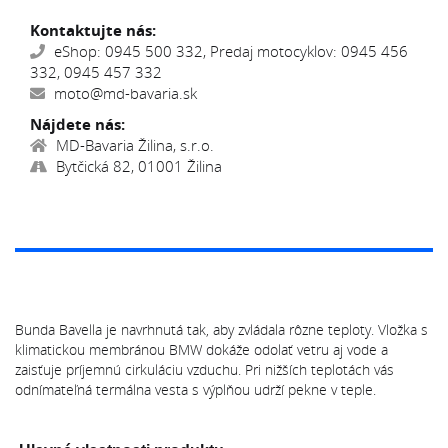
Kontaktujte nás:
eShop: 0945 500 332, Predaj motocyklov: 0945 456
332, 0945 457 332
moto@md-bavaria.sk
Nájdete nás:
MD-Bavaria Žilina, s.r.o.
Bytčická 82, 01001 Žilina
Bunda Bavella je navrhnutá tak, aby zvládala rôzne teploty. Vložka s
klimatickou membránou BMW dokáže odolať vetru aj vode a
zaisťuje príjemnú cirkuláciu vzduchu. Pri nižších teplotách vás
odnímateľná termálna vesta s výplňou udrží pekne v teple.