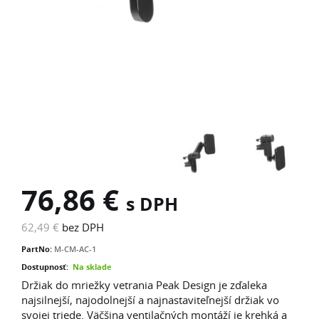
76,86 €
s DPH
62,49 €
bez DPH
PartNo:
M-CM-AC-1
Dostupnosť:
Na sklade
Držiak do mriežky vetrania Peak Design je zďaleka
najsilnejší, najodolnejší a najnastaviteľnejší držiak vo
svojej triede. Väčšina ventilačných montáží je krehká a