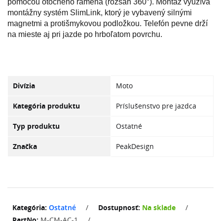
pomocou otočného ramena (rozsah 360°). Montáž využíva
montážny systém SlimLink, ktorý je vybavený silnými
magnetmi a protišmykovou podložkou. Telefón pevne drží
na mieste aj pri jazde po hrboľatom povrchu.
Divízia
Moto
Kategória produktu
Príslušenstvo pre jazdca
Typ produktu
Ostatné
Značka
PeakDesign
Kategória:
Ostatné
/
Dostupnosť:
Na sklade
/
PartNo:
M-CM-AC-1
/