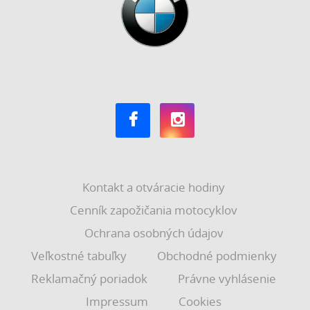
Kontakt a otváracie hodiny
Cenník zapožičania motocyklov
Ochrana osobných údajov
Veľkostné tabuľky
Obchodné podmienky
Reklamačný poriadok
Právne vyhlásenie
Impressum
Cookies