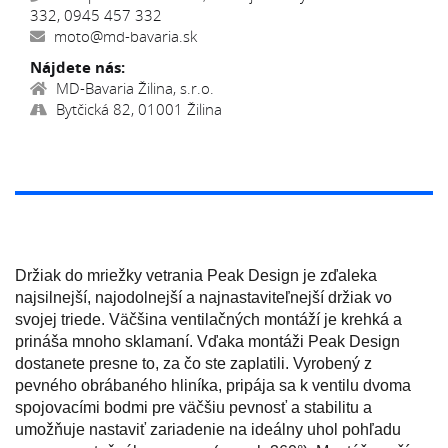
332, 0945 457 332
moto@md-bavaria.sk
Nájdete nás:
MD-Bavaria Žilina, s.r.o.
Bytčická 82, 01001 Žilina
Držiak do mriežky vetrania Peak Design je zďaleka
najsilnejší, najodolnejší a najnastaviteľnejší držiak vo
svojej triede. Väčšina ventilačných montáží je krehká a
prináša mnoho sklamaní. Vďaka montáži Peak Design
dostanete presne to, za čo ste zaplatili. Vyrobený z
pevného obrábaného hliníka, pripája sa k ventilu dvoma
spojovacími bodmi pre väčšiu pevnosť a stabilitu a
umožňuje nastaviť zariadenie na ideálny uhol pohľadu