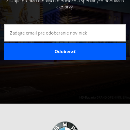
Získajte prehľad o nových modeloch a špeciálnych ponukách
ako prvý.
Odoberať