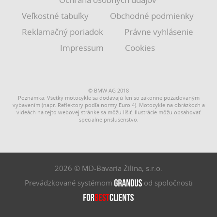
Veľkostné tabuľky
Obchodné podmienky
Reklamačný poriadok
Právne vyhlásenie
Impressum
Cookies
© BMW AG 2018
Poznámka: Všetky motocykle sa dodávajú len so zákonne požadovaným
vybavením (napr. Reflektory podľa normy Euro 4). Motocykle na obrázkoch a
videách na tejto webovej stránke sa môžu líšiť. Ilustrácie môžu obsahovať
špeciálne príslušenstvo.
2026 © MD-Bavaria Žilina, s.r.o.
Prevádzkované systémom
od spoločnosti