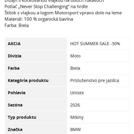
Dizajn s kockovanou vlajkou na oboch rukávoch
Potlač „Never Stop Challenging“ na hrdle
Štítok s vlajkou a logom Motorsport vpravo dole na leme
Materiál: 100 % organická bavlna
Farba: Biela
AKCIA
HOT SUMMER SALE -30%
Divízia
Moto
Farba
Biela
Kategória produktu
Príslušenstvo pre jazdca
Pohlavie
Unisex
Sezóna
2026
Typ produktu
Mikiny
Značka
BMW