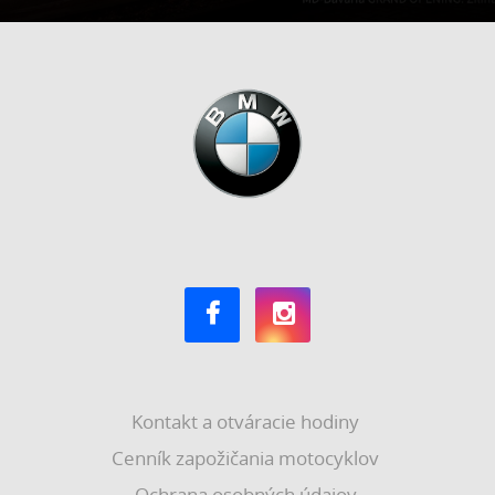
Kontakt a otváracie hodiny
Cenník zapožičania motocyklov
Ochrana osobných údajov