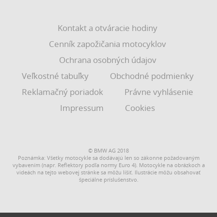
Kontakt a otváracie hodiny
Cenník zapožičania motocyklov
Ochrana osobných údajov
Veľkostné tabuľky
Obchodné podmienky
Reklamačný poriadok
Právne vyhlásenie
Impressum
Cookies
© BMW AG 2018
Poznámka: Všetky motocykle sa dodávajú len so zákonne požadovaným
vybavením (napr. Reflektory podľa normy Euro 4). Motocykle na obrázkoch a
videách na tejto webovej stránke sa môžu líšiť. Ilustrácie môžu obsahovať
špeciálne príslušenstvo.