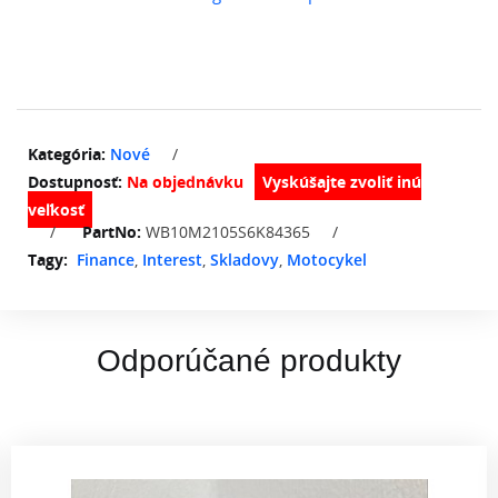
Kategória:
Nové
/
Dostupnosť:
Na objednávku
/
PartNo:
WB10M2105S6K84365
/
Tagy:
Finance
,
Interest
,
Skladovy
,
Motocykel
Odporúčané produkty