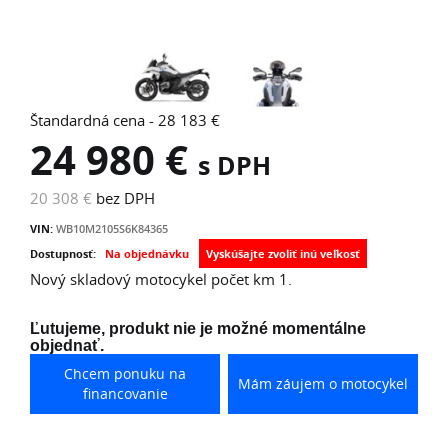
Štandardná cena - 28 183 €
24 980 €
s DPH
20 308 €
bez DPH
VIN:
WB10M2105S6K84365
Dostupnosť:
Na objednávku
Nový skladový motocykel počet km 1.
Ľutujeme, produkt nie je možné momentálne
objednať.
Chcem ponuku na
Mám záujem o motocykel
financovanie