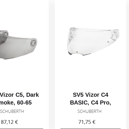
rk
SV5 Vizor C4
SV6 Viz
BASIC, C4 Pro,
Smok
Light smoke 50%,
SCHUBERTH
SCH
53-59
71,75 €
87,