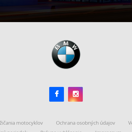
žičania motocyklov
Ochrana osobných údajov
V