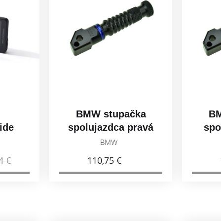
BMW stupačka
BMW stupačka
polujazdca pravá
spolujazdca ľavá
77258405004
77258405003
BMW
BMW
110,75 €
110,75 €