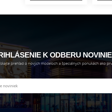
RIHLÁSENIE K ODBERU NOVINIE
ískajte prehľad o nových modeloch a špeciálnych ponukách ako prv