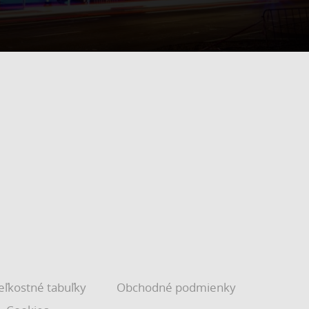
eľkostné tabuľky
Obchodné podmienky