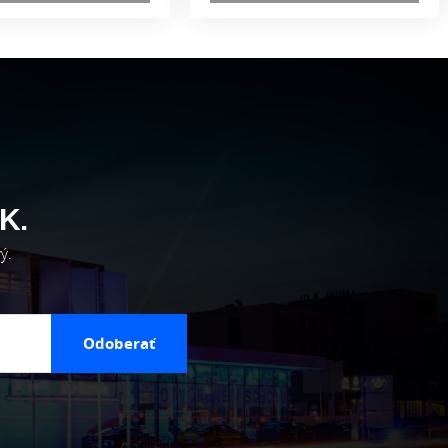
K.
ý.
Odoberať