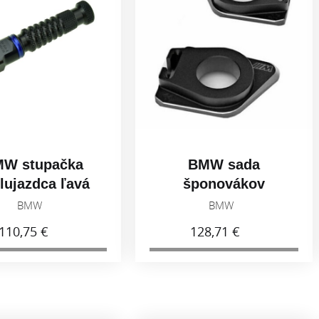
BMW sada
BMW ada
šponovákov
bočného s
reťaze
G310
BMW
BM
77258404852
128,71 €
35,46 €