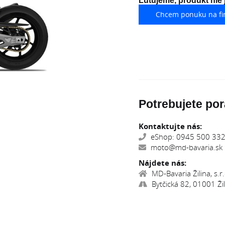
Ľutujeme, produkt nie
Chcem ponuku na fi
Potrebujete por
Kontaktujte nás:
eShop: 0945 500 332,
moto@md-bavaria.sk
Nájdete nás:
MD-Bavaria Žilina, s.r.
Bytčická 82, 01001 Žil