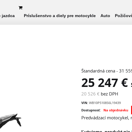
e jazdca
Príslušenstvo a diely pre motocykle
Auto
Požičov
Štandardná cena - 31 55
25 247 €
20 526 €
bez DPH
VIN:
WB10P5108S6L19439
Dostupnosť:
Na objednávku
Predvádzací motocykel, 