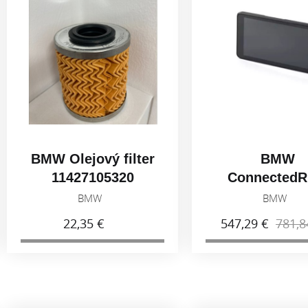
 filter
BMW
5320
ConnectedRide
s
Navigátor
W
BMW
547,29 €
781,84 €