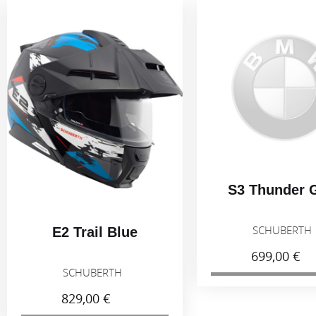
S3 Thunder Grey
SCHUBERTH
ail Blue
699,00 €
UBERTH
00 €