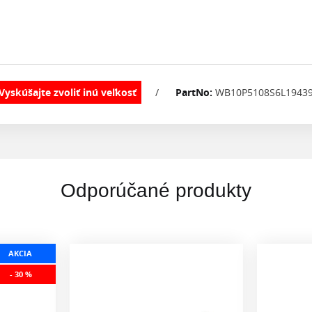
/
PartNo:
WB10P5108S6L1943
Odporúčané produkty