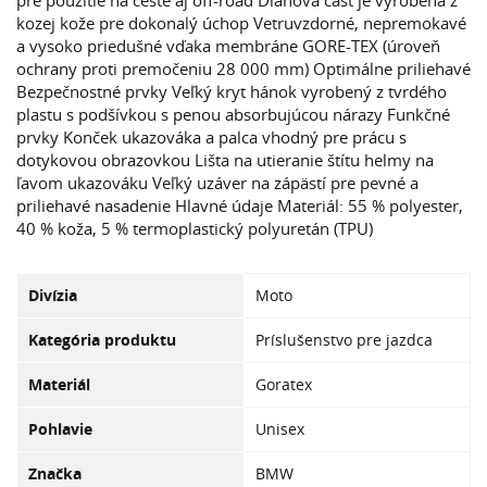
pre použitie na ceste aj off-road Dlaňová časť je vyrobená z
kozej kože pre dokonalý úchop Vetruvzdorné, nepremokavé
a vysoko priedušné vďaka membráne GORE-TEX (úroveň
ochrany proti premočeniu 28 000 mm) Optimálne priliehavé
Bezpečnostné prvky Veľký kryt hánok vyrobený z tvrdého
plastu s podšívkou s penou absorbujúcou nárazy Funkčné
prvky Konček ukazováka a palca vhodný pre prácu s
dotykovou obrazovkou Lišta na utieranie štítu helmy na
ľavom ukazováku Veľký uzáver na zápästí pre pevné a
priliehavé nasadenie Hlavné údaje Materiál: 55 % polyester,
40 % koža, 5 % termoplastický polyuretán (TPU)
Divízia
Moto
Kategória produktu
Príslušenstvo pre jazdca
Materiál
Goratex
Pohlavie
Unisex
Značka
BMW