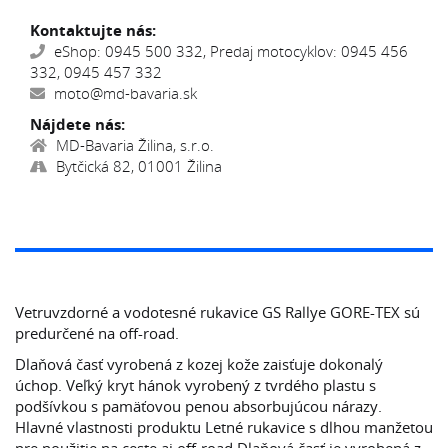
Kontaktujte nás:
eShop: 0945 500 332, Predaj motocyklov: 0945 456
332, 0945 457 332
moto@md-bavaria.sk
Nájdete nás:
MD-Bavaria Žilina, s.r.o.
Bytčická 82, 01001 Žilina
Vetruvzdorné a vodotesné rukavice GS Rallye GORE-TEX sú
predurčené na off-road.
Dlaňová časť vyrobená z kozej kože zaisťuje dokonalý
úchop. Veľký kryt hánok vyrobený z tvrdého plastu s
podšívkou s pamäťovou penou absorbujúcou nárazy.
Hlavné vlastnosti produktu Letné rukavice s dlhou manžetou