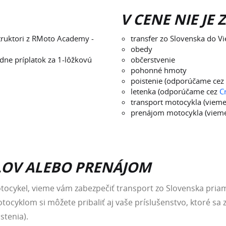
V CENE NIE JE
štruktori z RMoto Academy -
transfer zo Slovenska do V
obedy
adne príplatok za 1-lôžkovú
občerstvenie
pohonné hmoty
poistenie (odporúčame cez
letenka (odporúčame cez
C
transport motocykla (vieme
prenájom motocykla (vieme
OV ALEBO PRENÁJOM
ý motocykel, vieme vám zabezpečiť transport zo Slovenska pr
tocyklom si môžete pribaliť aj vaše príslušenstvo, ktoré s
stenia).