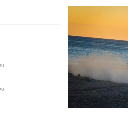
bu
bu