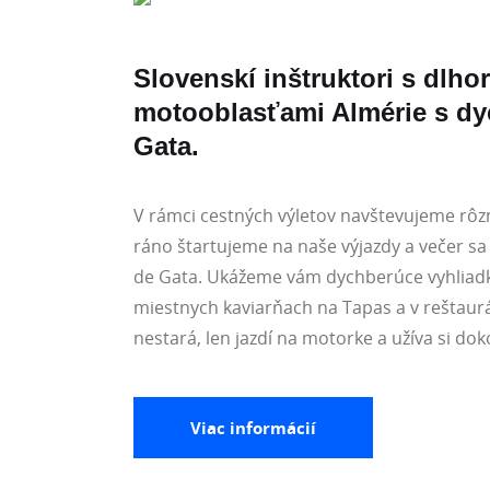
Slovenskí inštruktori s dlh
motooblasťami Almérie s dy
Gata.
V rámci cestných výletov navštevujeme rôzn
ráno štartujeme na naše výjazdy a večer sa
de Gata. Ukážeme vám dychberúce vyhliadk
miestnych kaviarňach na Tapas a v reštaurá
nestará, len jazdí na motorke a užíva si dok
Viac informácií