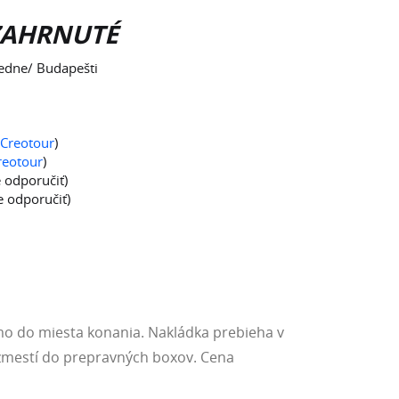
 ZAHRNUTÉ
iedne/ Budapešti
Creotour
)
reotour
)
 odporučiť)
 odporučiť)
iamo do miesta konania. Nakládka prebieha v
a zmestí do prepravných boxov. Cena