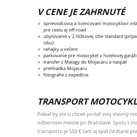
V CENE JE ZAHRNUTÉ
sprievodcovia a licencovaní motocykloví in
pre cestu aj off-road
ubytovanie v 2-lôžkovej izbe standard (príp
izbu)
raňajky a večere
parkovanie pre motocykel v hotelovej garáži
transfer z Malagy do Mojacaru a naspäť
prehliadka Mojacaru
fotografie z expedície
TRANSPORT MOTOCYKL
Pokiaľ by ste si chceli poslať svoj vlastn
odbernom mieste pri Bratislave. Spolu s mo
transportu je 550 € tam aj späť (vrátane poi