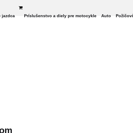
e jazdca
Príslušenstvo a diely pre motocykle
Auto
Požičov
kom