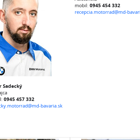
mobil:
0945 454 332
recepcia.motorrad@md-bavari
r Sadecký
ajca
l:
0945 457 332
cky.motorrad@md-bavaria.sk