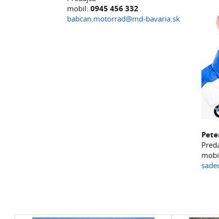
mobil:
0945 456 332
babcan.motorrad@md-bavaria.sk
Pete
Pred
mobi
sade