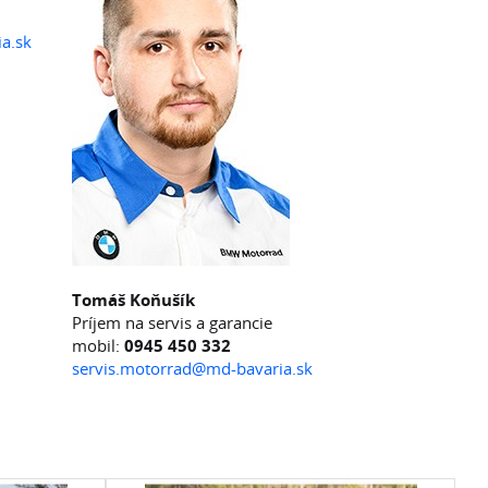
a.sk
Tomáš Koňušík
Príjem na servis a garancie
mobil:
0945 450 332
servis.motorrad@md-bavaria.sk