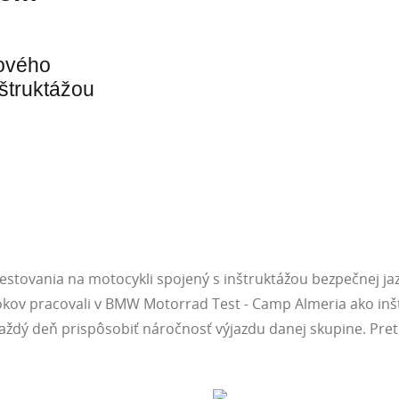
kového
nštruktážou
cestovania na motocykli spojený s inštruktážou bezpečnej j
rokov pracovali v BMW Motorrad Test - Camp Almeria ako inšt
ý deň prispôsobiť náročnosť výjazdu danej skupine. Preto 