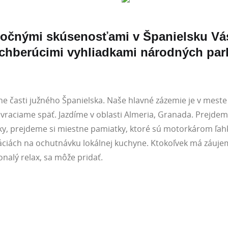
oročnými skúsenosťami v Španielsku Vá
chberúcimi vyhliadkami národných par
e časti južného Španielska. Naše hlavné zázemie je v meste
 vraciame späť. Jazdíme v oblasti Almeria, Granada. Prejde
y, prejdeme si miestne pamiatky, ktoré sú motorkárom ľah
ciách na ochutnávku lokálnej kuchyne. Ktokoľvek má záujem 
onalý relax, sa môže pridať.