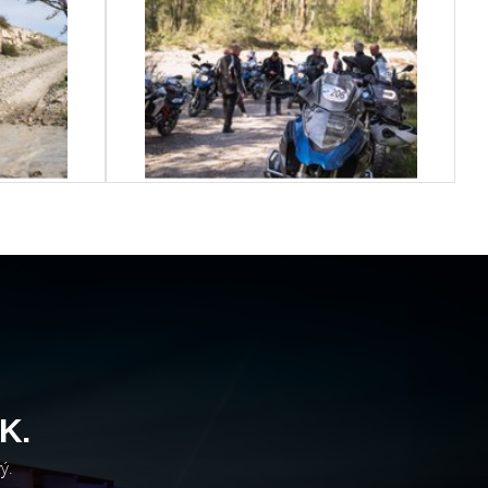
K.
ý.