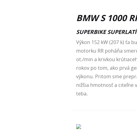
BMW S 1000 R
SUPERBIKE SUPERLATÍ
Výkon 152 kW (207 k) ťa b
motorku RR poháňa smero
ot./min a krivkou krútiac
rokov po tom, ako prvá ge
výkonu. Pritom sme prepr
nižšia hmotnosť a citeľne 
teba.