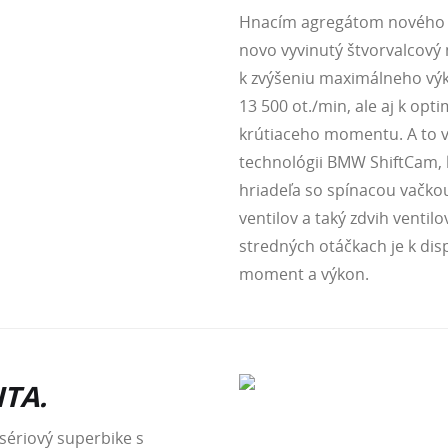
Hnacím agregátom nového 
novo vyvinutý štvorvalcový
k zvýšeniu maximálneho výk
13 500 ot./min, ale aj k opti
krútiaceho momentu. A to v
technológii BMW ShiftCam,
hriadeľa so spínacou vačkou
ventilov a taký zdvih ventilov
stredných otáčkach je k dispo
moment a výkon.
ITA.
sériový superbike s