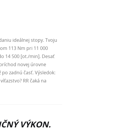
aniu ideálnej stopy. Tvoju
om 113 Nm pri 11 000
 14 500 [ot./min]. Desať
 príchod novej úrovne
po zadnú časť. Výsledok:
 víťazstvo? RR čaká na
ČNÝ VÝKON.