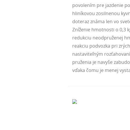
povolením pre jazdenie p
hliníkovou zosilnenou kyvn
doteraz známa len vo svet
Zníženie hmotnosti o 0,3 
redukciu neodpruženej hmo
reakciu podvozka pri zrých
nastaviteľným rozťahovan
pruženia je navyše zabudo
vďaka čomu je menej vys