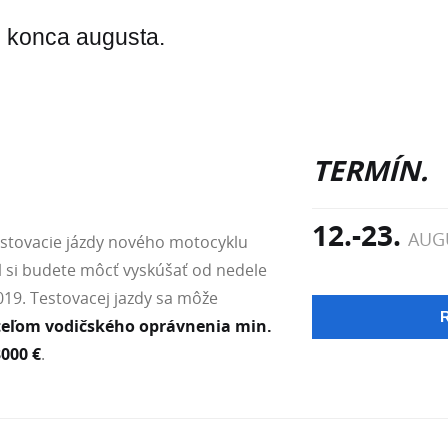
o konca augusta.
TERMÍN.
12.-23.
AUG
testovacie jázdy nového motocyklu
 si budete môcť vyskúšať od nedele
019. Testovacej jazdy sa môže
R
teľom vodičského oprávnenia min.
000 €
.