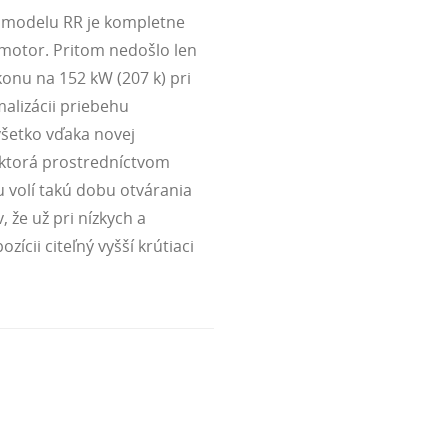
modelu RR je kompletne
 motor. Pritom nedošlo len
onu na 152 kW (207 k) pri
malizácii priebehu
šetko vďaka novej
 ktorá prostredníctvom
 volí takú dobu otvárania
, že už pri nízkych a
zícii citeľný vyšší krútiaci