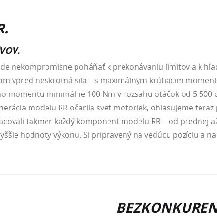
R.
VOV.
ude nekompromisne poháňať k prekonávaniu limitov a k hľad
m vpred neskrotná sila – s maximálnym krútiacim moment
eho momentu minimálne 100 Nm v rozsahu otáčok od 5 500 do
nerácia modelu RR očarila svet motoriek, ohlasujeme teraz
acovali takmer každý komponent modelu RR – od prednej až 
vyššie hodnoty výkonu. Si pripravený na vedúcu pozíciu a na
BEZKONKUREN