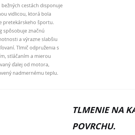
o bežných cestách disponuje
ou vidlicou, ktorá bola
e pretekárskeho športu.
kg spôsobuje značnú
tnosti a výrazne slabšiu
ľovaní. Tlmič odpruženia s
ím, stláčaním a mierou
vaný ďalej od motora,
tavený nadmernému teplu.
TLMENIE NA 
POVRCHU.