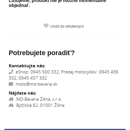
Ľutujeme, produkt nie je možné momentálne
objednať.
Uložiť do obľúbených
Potrebujete poradiť?
Kontaktujte nás:
eShop: 0945 500 332, Predaj motocyklov: 0945 456
332, 0945 457 332
moto@md-bavaria.sk
Nájdete nás:
MD-Bavaria Žilina, s.r.o.
Bytčická 82, 01001 Žilina