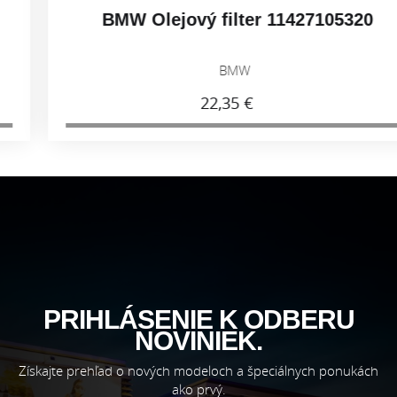
BMW Olejový filter 11427105320
BMW
22,35 €
PRIHLÁSENIE K ODBERU
NOVINIEK.
Získajte prehľad o nových modeloch a špeciálnych ponukách
ako prvý.