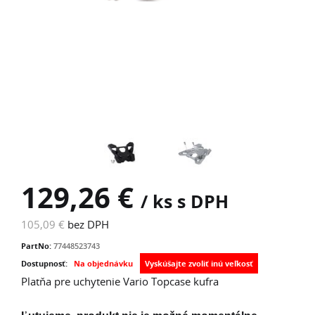
129,26 €
/ ks s DPH
105,09 €
bez DPH
PartNo:
77448523743
Dostupnosť:
Na objednávku
Platňa pre uchytenie Vario Topcase kufra