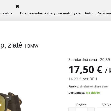
e jazdca
Príslušenstvo a diely pre motocykle
Auto
Požičov
, zlaté
BMW
Štandardná cena - 20,39
17,50 €
/ 
14,23 €
bez DPH
PartNo:
slnečné okuliare zlate
Dostupnosť:
Na sklade
Počet:
Veľko