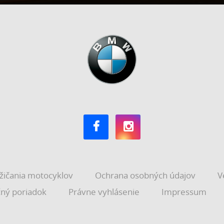
žičania motocyklov
Ochrana osobných údajov
V
ný poriadok
Právne vyhlásenie
Impressum