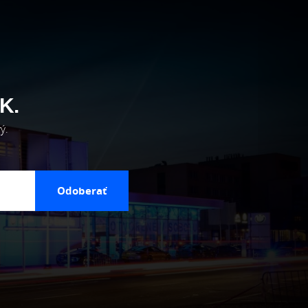
K.
ý.
Odoberať