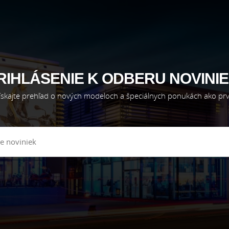
RIHLÁSENIE K ODBERU NOVINIE
ískajte prehľad o nových modeloch a špeciálnych ponukách ako prv