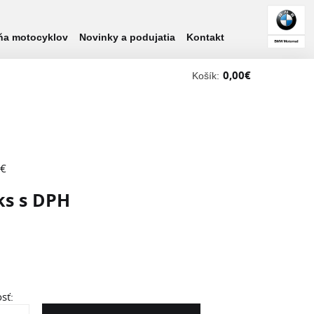
ňa motocyklov
Novinky a podujatia
Kontakt
0,00
€
Košík:
 €
ks s DPH
sť: