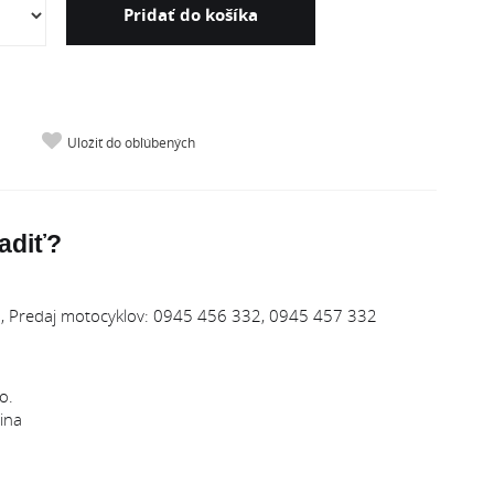
Pridať do košíka
Uložiť do obľúbených
adiť?
 Predaj motocyklov: 0945 456 332, 0945 457 332
o.
ina