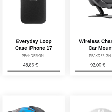
Everyday Loop
Wireless Cha
Case iPhone 17
Car Moun
Adhesive
PEAKDESIGN
PEAKDESIG
48,86 €
92,00 €