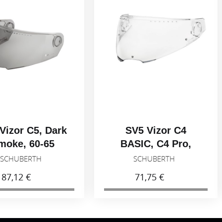
Vizor C5, Dark
SV5 Vizor C4
moke, 60-65
BASIC, C4 Pro,
Light smoke 50%,
SCHUBERTH
SCHUBERTH
53-59
87,12 €
71,75 €