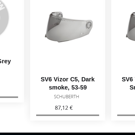
Grey
H
SV6 Vizor C5, Dark
SV6 
smoke, 53-59
S
SCHUBERTH
87,12 €