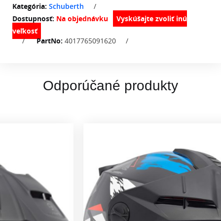
Kategória:
Schuberth
/
Dostupnosť:
Na objednávku
/
PartNo:
4017765091620
/
Odporúčané produkty