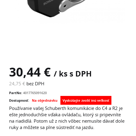
30,44 €
/ ks s DPH
24,75 €
bez DPH
PartNo:
4017765091620
Dostupnosť:
Na objednávku
Používanie vašej Schuberth komunikácie do C4 a R2 je
ešte jednoduchšie vďaka ovládaču, ktorý si pripevníte
na riadidlá. Potom už z nich vôbec nemusíte dávať dole
ruky a môžete sa plne sústrediť na jazdu.