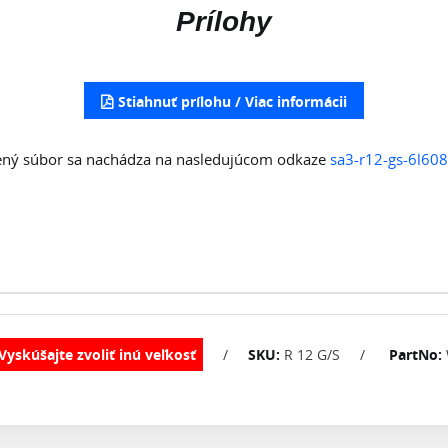
Prílohy
Stiahnuť prílohu
ený súbor sa nachádza na nasledujúcom odkaze
sa3-r12-gs-6l60
/
SKU:
R 12 G/S
/
PartNo: