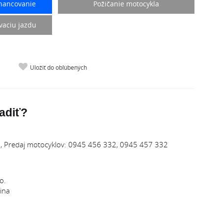
nancovanie
Požičanie motocykla
vaciu jazdu
Uložiť do obľúbených
adiť?
 Predaj motocyklov: 0945 456 332, 0945 457 332
o.
ina