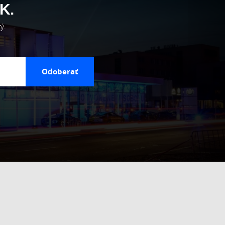
K.
ý.
Odoberať