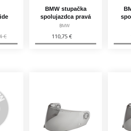
BMW stupačka
BM
ide
spolujazdca pravá
spo
r
77258405004
7
BMW
4 €
110,75 €