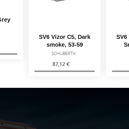
Grey
H
SV6 Vizor C5, Dark
SV6 
smoke, 53-59
S
SCHUBERTH
87,12 €