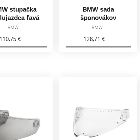
W stupačka
BMW sada
lujazdca ľavá
šponovákov
7258405003
reťaze
BMW
BMW
77258404852
110,75 €
128,71 €