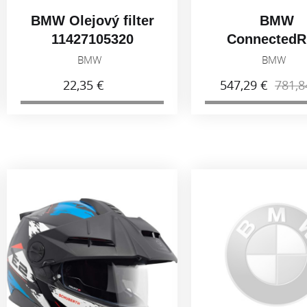
BMW Olejový filter
BMW
11427105320
ConnectedR
Navigáto
BMW
BMW
22,35 €
547,29 €
781,8