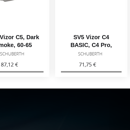
Vizor C5, Dark
SV5 Vizor C4
moke, 60-65
BASIC, C4 Pro,
Light smoke 50%,
SCHUBERTH
SCHUBERTH
53-59
87,12 €
71,75 €