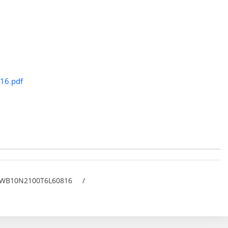
816.pdf
WB10N2100T6L60816
/