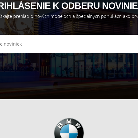
RIHLÁSENIE K ODBERU NOVINIE
ískajte prehľad o nových modeloch a špeciálnych ponukách ako prv