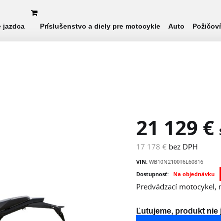
e jazdca
Príslušenstvo a diely pre motocykle
Auto
Požičov
21 129 €
17 178 €
bez DPH
VIN:
WB10N2100T6L60816
Dostupnosť:
Na objednávku
Predvádzací motocykel, 
Ľutujeme, produkt nie