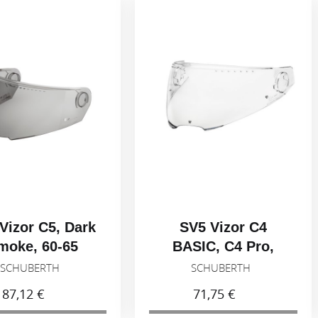
C5, Dark
SV5 Vizor C4
S
60-65
BASIC, C4 Pro,
Light smoke 50%,
ERTH
SCHUBERTH
53-59
€
71,75 €