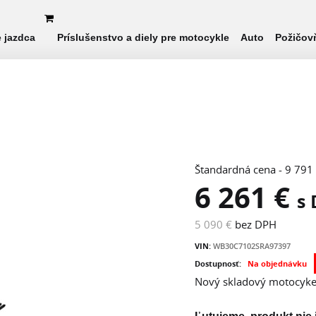
e jazdca
Príslušenstvo a diely pre motocykle
Auto
Požičov
Štandardná cena - 9 791
6 261 €
s
5 090 €
bez DPH
VIN:
WB30C7102SRA97397
Dostupnosť:
Na objednávku
Nový skladový motocykel