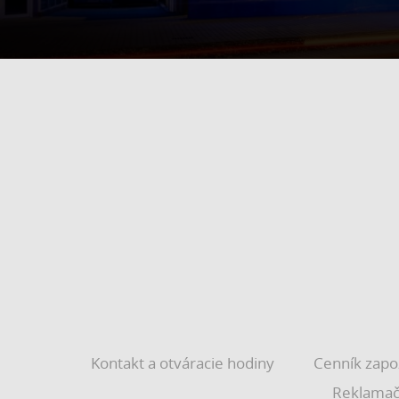
Kontakt a otváracie hodiny
Cenník zapo
Reklamač