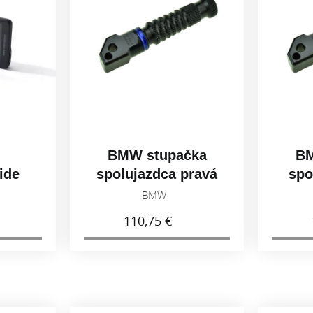
BMW stupačka
BMW stupač
spolujazdca pravá
spolujazdca ľ
77258405004
7725840500
BMW
BMW
110,75 €
110,75 €