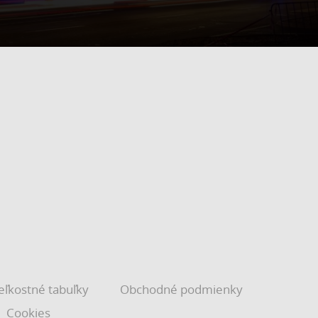
eľkostné tabuľky
Obchodné podmienky
Cookies