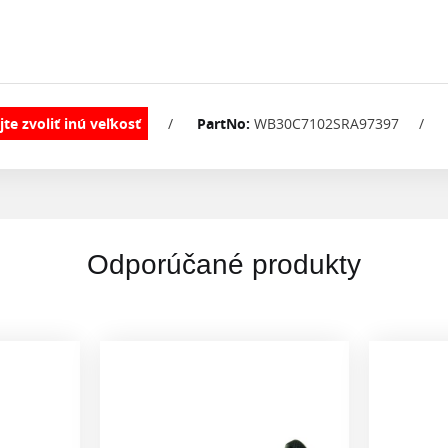
/
PartNo:
WB30C7102SRA97397
/
Odporúčané produkty