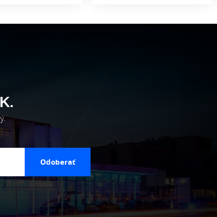
K.
ý.
Odoberať