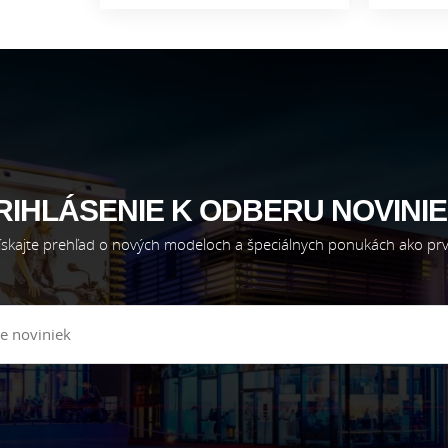
RIHLÁSENIE K ODBERU NOVINIE
ískajte prehľad o nových modeloch a špeciálnych ponukách ako prv