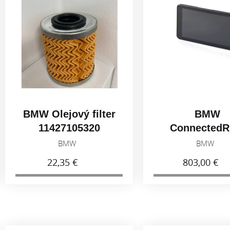
lejový filter
BMW
427105320
ConnectedRide
Navigátor
BMW
BMW
22,35 €
803,00 €