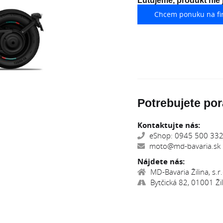
Ľutujeme, produkt nie
Chcem ponuku na fi
Potrebujete por
Kontaktujte nás:
eShop: 0945 500 332,
moto@md-bavaria.sk
Nájdete nás:
MD-Bavaria Žilina, s.r.
Bytčická 82, 01001 Žil