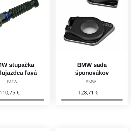
ka
BMW sada
BM
avá
šponovákov
boč
3
reťaze
BMW
77258404852
128,71 €