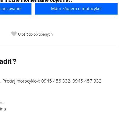
 je možné momentálne objednať.
nancovanie
Mám záujem o motocykel
Uložiť do obľúbených
adiť?
 Predaj motocyklov: 0945 456 332, 0945 457 332
o.
ina