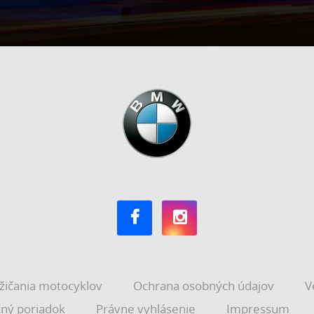
žičania motocyklov
Ochrana osobných údajov
V
ný poriadok
Právne vyhlásenie
Impressum