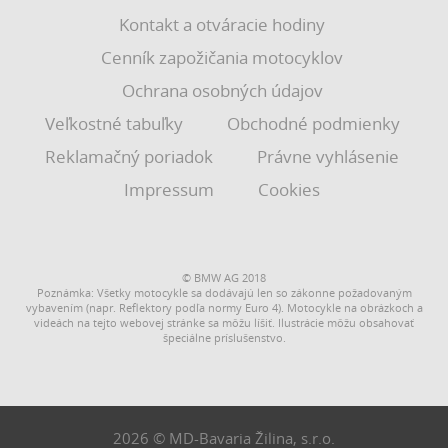
Kontakt a otváracie hodiny
Cenník zapožičania motocyklov
Ochrana osobných údajov
Veľkostné tabuľky
Obchodné podmienky
Reklamačný poriadok
Právne vyhlásenie
Impressum
Cookies
© BMW AG 2018
Poznámka: Všetky motocykle sa dodávajú len so zákonne požadovaným
vybavením (napr. Reflektory podľa normy Euro 4). Motocykle na obrázkoch a
videách na tejto webovej stránke sa môžu líšiť. Ilustrácie môžu obsahovať
špeciálne príslušenstvo.
2026 © MD-Bavaria Žilina, s.r.o.