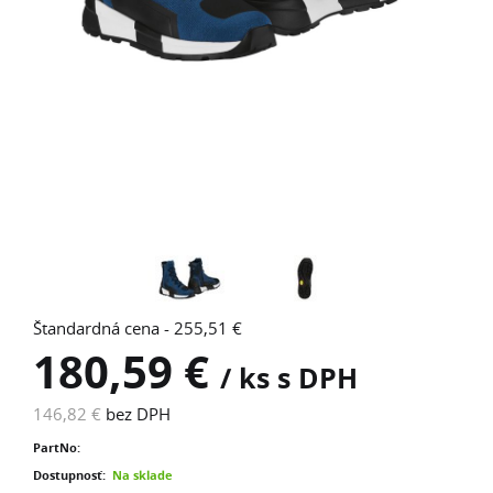
Štandardná cena - 255,51 €
180,59 €
/ ks s DPH
146,82 €
bez DPH
PartNo:
Dostupnosť:
Na sklade