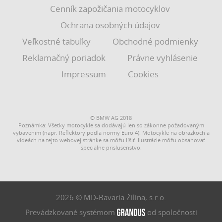
Cenník zapožičania motocyklov
Ochrana osobných údajov
Veľkostné tabuľky
Obchodné podmienky
Reklamačný poriadok
Právne vyhlásenie
Impressum
Cookies
© BMW AG 2018
Poznámka: Všetky motocykle sa dodávajú len so zákonne požadovaným
vybavením (napr. Reflektory podľa normy Euro 4). Motocykle na obrázkoch a
videách na tejto webovej stránke sa môžu líšiť. Ilustrácie môžu obsahovať
špeciálne príslušenstvo.
2026 © MD-Bavaria Žilina, s.r.o.
Prevádzkované systémom
od spoločnosti