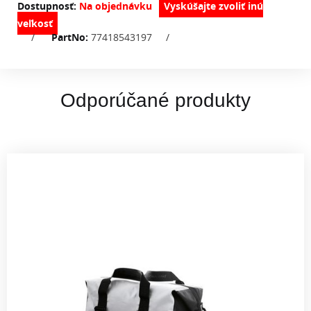
Dostupnosť:
Na objednávku
/
PartNo:
77418543197
/
Odporúčané produkty