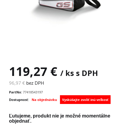
119,27 €
/ ks s DPH
96,97 €
bez DPH
PartNo:
77418543197
Dostupnosť:
Na objednávku
Ľutujeme, produkt nie je možné momentálne
objednať.