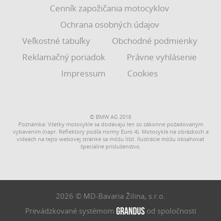
Cenník zapožičania motocyklov
Ochrana osobných údajov
Veľkostné tabuľky
Obchodné podmienky
Reklamačný poriadok
Právne vyhlásenie
Impressum
Cookies
© BMW AG 2018
Poznámka: Všetky motocykle sa dodávajú len so zákonne požadovaným
vybavením (napr. Reflektory podľa normy Euro 4). Motocykle na obrázkoch a
videách na tejto webovej stránke sa môžu líšiť. Ilustrácie môžu obsahovať
špeciálne príslušenstvo.
2026 © MD-Bavaria Žilina, s.r.o.
Prevádzkované systémom
od spoločnosti