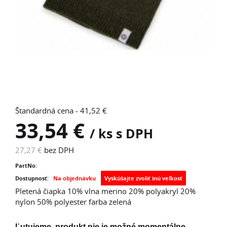
Štandardná cena - 41,52 €
33,54 €
/ ks s DPH
27,27 €
bez DPH
PartNo:
Dostupnosť:
Na objednávku
Pletená čiapka 10% vlna merino 20% polyakryl 20%
nylon 50% polyester farba zelená
Ľutujeme, produkt nie je možné momentálne