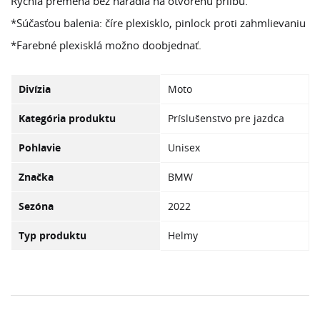
Rýchla premena bez náradia na otvorenú prilbu.
*Súčasťou balenia: číre plexisklo, pinlock proti zahmlievaniu
*Farebné plexisklá možno doobjednať.
Divízia
Moto
Kategória produktu
Príslušenstvo pre jazdca
Pohlavie
Unisex
Značka
BMW
Sezóna
2022
Typ produktu
Helmy