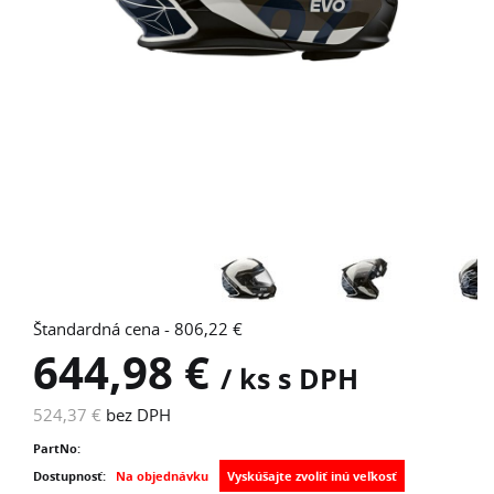
Štandardná cena - 806,22 €
644,98 €
/ ks s DPH
524,37 €
bez DPH
PartNo:
Dostupnosť:
Na objednávku