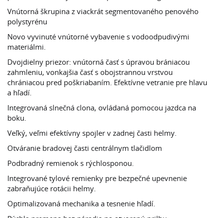
Vnútorná škrupina z viackrát segmentovaného penového
polystyrénu
Novo vyvinuté vnútorné vybavenie s vodoodpudivými
materiálmi.
Dvojdielny priezor: vnútorná časť s úpravou brániacou
zahmleniu, vonkajšia časť s obojstrannou vrstvou
chrániacou pred poškriabaním. Efektívne vetranie pre hlavu
a hľadí.
Integrovaná slnečná clona, ovládaná pomocou jazdca na
boku.
Veľký, veľmi efektívny spojler v zadnej časti helmy.
Otváranie bradovej časti centrálnym tlačidlom
Podbradný remienok s rýchlosponou.
Integrované tylové remienky pre bezpečné upevnenie
zabraňujúce rotácii helmy.
Optimalizovaná mechanika a tesnenie hľadí.