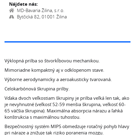
Nájdete nás:
MD-Bavaria Žilina, s.r.o.
Bytčická 82, 01001 Žilina
Výklopná prilba so štvorkĺbovou mechanikou.
Mimoriadne kompaktný aj v odklopenom stave.
Výborne aerodynamicky a aeroakusticky tvarovaná.
Celokarbónová škrupina prilby.
Vďaka dvoch veľkostiam škrupiny je prilba veľká len tak, ako
je nevyhnutné (veľkosť 52-59 menšia škrupina, veľkosť 60-
65 väčšia škrupina). Maximálna absorpcia nárazu a ľahká
konštrukcia s maximálnou tuhosťou.
Bezpečnostný systém MIPS obmedzuje rotačný pohyb hlavy
pri náraze a znižuje tak riziko poranenia mozgu.