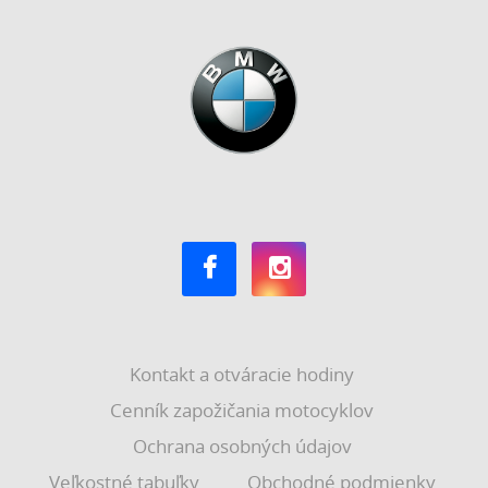
Kontakt a otváracie hodiny
Cenník zapožičania motocyklov
Ochrana osobných údajov
Veľkostné tabuľky
Obchodné podmienky