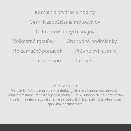
Kontakt a otváracie hodiny
Cenník zapožičania motocyklov
Ochrana osobných údajov
Veľkostné tabuľky
Obchodné podmienky
Reklamačný poriadok
Právne vyhlásenie
Impressum
Cookies
© BMW AG 2018
Poznámka: Všetky motocykle sa dodávajú len so zákonne požadovaným
vybavením (napr. Reflektory podľa normy Euro 4). Motocykle na obrázkoch a
videách na tejto webovej stránke sa môžu líšiť. Ilustrácie môžu obsahovať
špeciálne príslušenstvo.