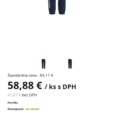
Štandardná cena - 84,11 €
58,88 €
/ ks s DPH
47,87 €
bez DPH
PartNo:
Dostupnosť:
Na sklade