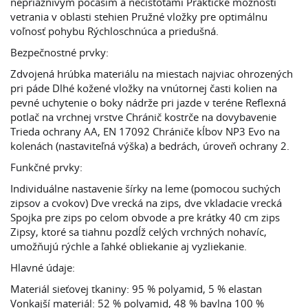
nepriaznivým počasím a nečistotami Praktické možnosti
vetrania v oblasti stehien Pružné vložky pre optimálnu
voľnosť pohybu Rýchloschnúca a priedušná.
Bezpečnostné prvky:
Zdvojená hrúbka materiálu na miestach najviac ohrozených
pri páde Dlhé kožené vložky na vnútornej časti kolien na
pevné uchytenie o boky nádrže pri jazde v teréne Reflexná
potlač na vrchnej vrstve Chránič kostrče na dovybavenie
Trieda ochrany AA, EN 17092 Chrániče kĺbov NP3 Evo na
kolenách (nastaviteľná výška) a bedrách, úroveň ochrany 2.
Funkčné prvky:
Individuálne nastavenie šírky na leme (pomocou suchých
zipsov a cvokov) Dve vrecká na zips, dve vkladacie vrecká
Spojka pre zips po celom obvode a pre krátky 40 cm zips
Zipsy, ktoré sa tiahnu pozdĺž celých vrchných nohavíc,
umožňujú rýchle a ľahké obliekanie aj vyzliekanie.
Hlavné údaje:
Materiál sieťovej tkaniny: 95 % polyamid, 5 % elastan
Vonkajší materiál: 52 % polyamid, 48 % bavlna 100 %