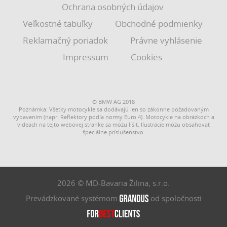
Ochrana osobných údajov
Veľkostné tabuľky
Obchodné podmienky
Reklamačný poriadok
Právne vyhlásenie
Impressum
Cookies
© BMW AG 2018
Poznámka: Všetky motocykle sa dodávajú len so zákonne požadovaným
vybavením (napr. Reflektory podľa normy Euro 4). Motocykle na obrázkoch a
videách na tejto webovej stránke sa môžu líšiť. Ilustrácie môžu obsahovať
špeciálne príslušenstvo.
2026 © MD-Bavaria Žilina, s.r.o.
Prevádzkované systémom
od spoločnosti