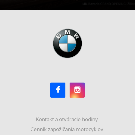
Kontakt a otváracie hodiny
Cenník zapožičania motocyklov