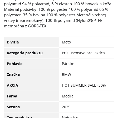
polyamid 94 % polyamid, 6 % elastan 100 % hovädzia koža
Materiál podšívky: 100 % polyester 100 % polyamid 65 %
polyester, 35 % bavlna 100 % polyester Materiál vrchnej
vrstvy (nepremokavý): 100 % polyamid (Nylon®)/PTFE
membrána z GORE-TEX
Divízia
Moto
Kategória produktu
Príslušenstvo pre jazdca
Pohlavie
Pánske
Značka
BMW
AKCIA
HOT SUMMER SALE -30%
Farba
Modrá
Sezóna
2025
Typ produktu
Nohavice