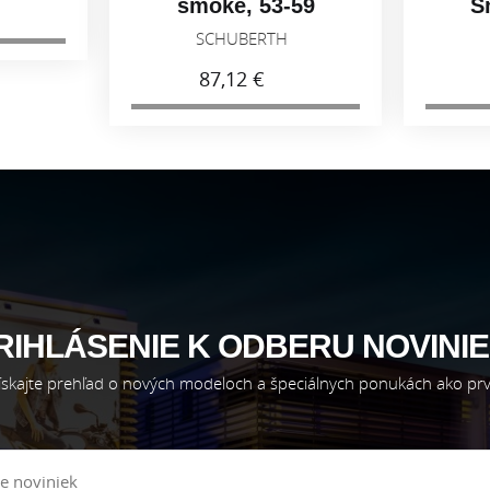
smoke, 53-59
S
SCHUBERTH
87,12 €
RIHLÁSENIE K ODBERU NOVINIE
ískajte prehľad o nových modeloch a špeciálnych ponukách ako prv