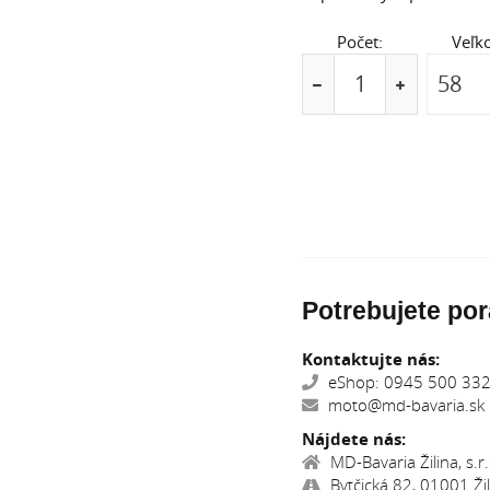
Počet:
Veľko
Potrebujete por
Kontaktujte nás:
eShop: 0945 500 332,
moto@md-bavaria.sk
Nájdete nás:
MD-Bavaria Žilina, s.r.
Bytčická 82, 01001 Žil