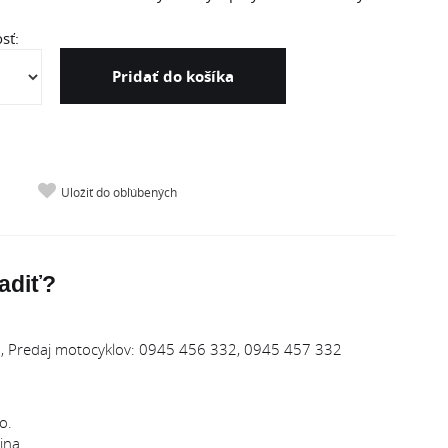
sť:
Pridať do košíka
Uložiť do obľúbených
adiť?
 Predaj motocyklov: 0945 456 332, 0945 457 332
o.
ina