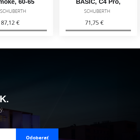
moke, 60-65
BASIC, C4 Pro,
Light smoke 50%,
SCHUBERTH
SCHUBERTH
53-59
87,12 €
71,75 €
K.
ý.
Odoberať