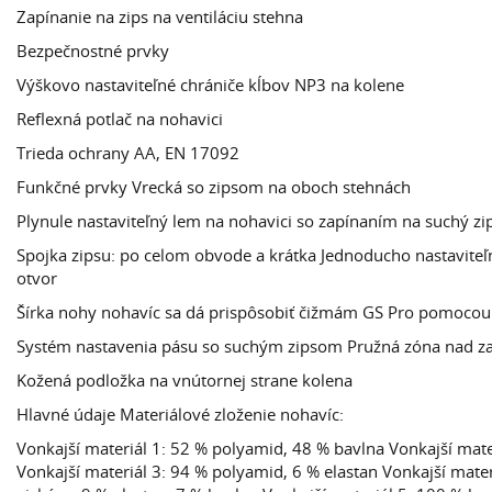
Zapínanie na zips na ventiláciu stehna
Bezpečnostné prvky
Výškovo nastaviteľné chrániče kĺbov NP3 na kolene
Reflexná potlač na nohavici
Trieda ochrany AA, EN 17092
Funkčné prvky Vrecká so zipsom na oboch stehnách
Plynule nastaviteľný lem na nohavici so zapínaním na suchý zi
Spojka zipsu: po celom obvode a krátka Jednoducho nastaviteľn
otvor
Šírka nohy nohavíc sa dá prispôsobiť čižmám GS Pro pomocou
Systém nastavenia pásu so suchým zipsom Pružná zóna nad 
Kožená podložka na vnútornej strane kolena
Hlavné údaje Materiálové zloženie nohavíc:
Vonkajší materiál 1: 52 % polyamid, 48 % bavlna Vonkajší mat
Vonkajší materiál 3: 94 % polyamid, 6 % elastan Vonkajší mate