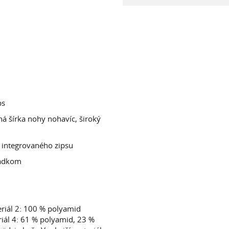
ps
á šírka nohy nohavíc, široký
 integrovaného zipsu
zadkom
eriál 2: 100 % polyamid
riál 4: 61 % polyamid, 23 %