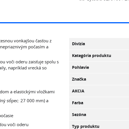
tesnou vonkajšou časťou z
Divízia
 nepriaznivým počasím a
Kategória produktu
u voči oderu zaisťuje spolu s
Pohlavie
ily, napríklad vrecká so
Značka
AKCIA
dom a elastickými vložkami
dný stĺpec: 27 000 mm) a
Farba
Sezóna
počasie
ťou voči oderu
Typ produktu