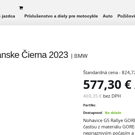
e jazdca
Príslušenstvo a diely pre motocykle
Auto
Požičov
nske Čierna 2023
BMW
Štandardná cena - 824,7
577,30 €
469,35 €
bez DPH
PartNo:
Dostupnosť:
Na sklade
Nohavice GS Rallye GORE
časťou z materiálu GORE
nepriaznivým počasím a n