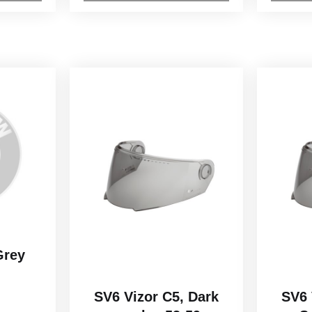
Grey
H
SV6 Vizor C5, Dark
SV6 