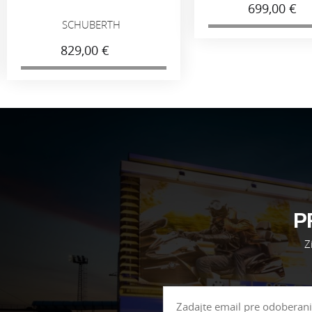
699,00 €
SCHUBERTH
829,00 €
P
Z