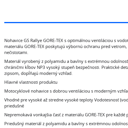
Nohavice GS Rallye GORE-TEX s optimálnou ventiláciou s vodo
materiálu GORE-TEX poskytujú výbornú ochranu pred vetrom,
nečistotami.
Materiál vyrobený z polyamidu a bavlny s extrémnou odolnosťo
chráničmi kĺbov NP3 vysoký stupeň bezpečnosti. Praktické deta
zipsom, dopĺňajú moderný vzhľad.
Hlavné vlastnosti produktu
Motocyklové nohavice s dobrou ventiláciou s moderným vzhľa
Vhodné pre vysoké až stredne vysoké teploty Vodotesnosť (vo
priedušné
Nepremokavá vonkajšia časť z materiálu GORE-TEX pre každé 
Priedušný materiál z polyamidu a bavlny s extrémnou odolnos