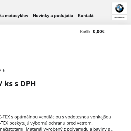
ňa motocyklov
Novinky a podujatia
Kontakt
0,00
€
Košík:
2 €
/ ks s DPH
-TEX s optimálnou ventiláciou s vodotesnou vonkajšou
-TEX poskytujú výbornú ochranu pred vetrom,
ečistotami. Materiál vyrobený z polyamidu a bavlny s ...