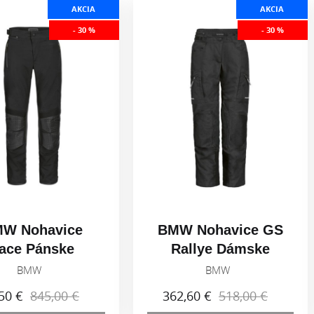
AKCIA
AKCIA
- 30 %
- 30 %
W Nohavice
BMW Nohavice GS
ace Pánske
Rallye Dámske
ierna 2026
Čierna 2026
BMW
BMW
50 €
845,00 €
362,60 €
518,00 €