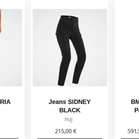
ORIA
Jeans SIDNEY
BM
BLACK
P
Č
PMJ
215,00 €
591,