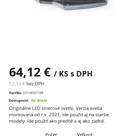
64,12 €
/ KS s DPH
52,13 €
bez DPH
PartNo:
63138557188
Dostupnosť:
Na sklade
Originálne LED smerové svetlo. Verzia svetla
montovaná od r.v. 2021, ide použiť aj na staršie
modely. Ide použiť ako predné a aj ako zadné.
Počet:
Veľkosť: