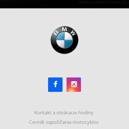
Kontakt a otváracie hodiny
Cenník zapožičania motocyklov