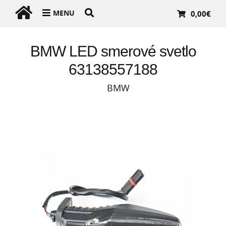
MENU
0,00
€
BMW LED smerové svetlo
63138557188
BMW