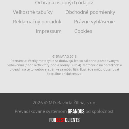
Ochrana osobných údajov
Veľkostné tabuľky
Obchodné podmienky
Reklamačný poriadok
Právne vyhlásenie
Impressum
Cookies
© BMW AG 2018
Poznámka: Všetky motocykle sa dodávajú len so zákonne požadovaným
vybavením (napr. Reflektory podľa normy Euro 4). Motocykle na obrázkoch a
videách na tejto webovej stránke sa môžu líšiť. Ilustrácie môžu obsahovať
špeciálne príslušenstvo.
2026 © MD-Bavaria Žilina, s.r.o.
Prevádzkované systémom
od spoločnosti