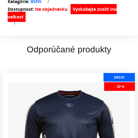
Kategória:
BMW
/
Dostupnosť:
Na objednávku
/
Odporúčané produkty
AKCIA
- 30 %