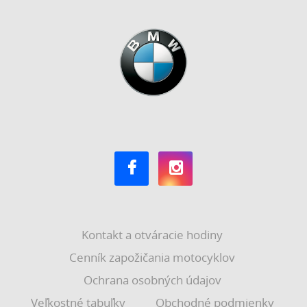
Kontakt a otváracie hodiny
Cenník zapožičania motocyklov
Ochrana osobných údajov
Veľkostné tabuľky
Obchodné podmienky