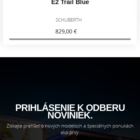
E2 Trail Blue
SCHUBERTH
829,00 €
PRIHLÁSENIE K ODBERU
NOVINIEK.
Získajte prehľad o nových modeloch a špeciálnych ponukách
ako prvý.