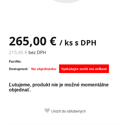
265,00 €
/ ks s DPH
215,45 €
bez DPH
PartNo:
Dostupnosť:
Na objednávku
Ľutujeme, produkt nie je možné momentálne
objednať.
Uložiť do obľúbených