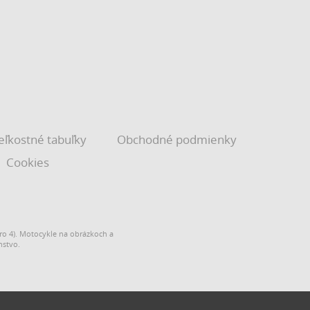
eľkostné tabuľky
Obchodné podmienky
Cookies
o 4). Motocykle na obrázkoch a
nstvo.