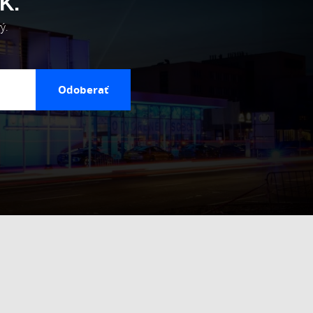
K.
ý.
Odoberať