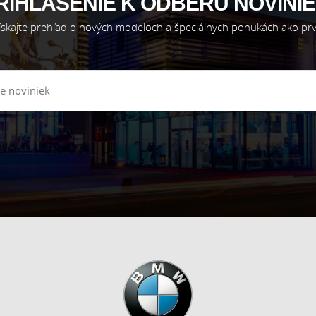
RIHLÁSENIE K ODBERU NOVINIE
ískajte prehľad o nových modeloch a špeciálnych ponukách ako prv