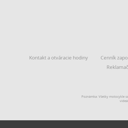
Kontakt a otváracie hodiny
Cenník zapo
Reklamač
Poznámka: Všetky motocykle sa
videá