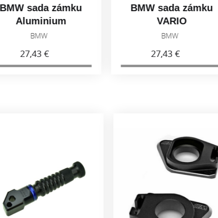
 sada zámku
BMW sada zámku
Aluminium
VARIO
7498544517
51257698202
BMW
BMW
27,43 €
27,43 €