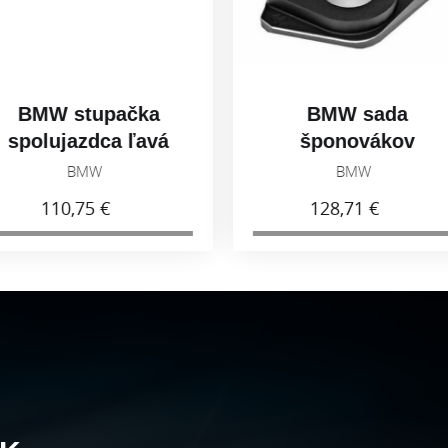
W stupačka
BMW sada
lujazdca ľavá
šponovákov
7258405003
reťaze
BMW
BMW
77258404852
110,75 €
128,71 €