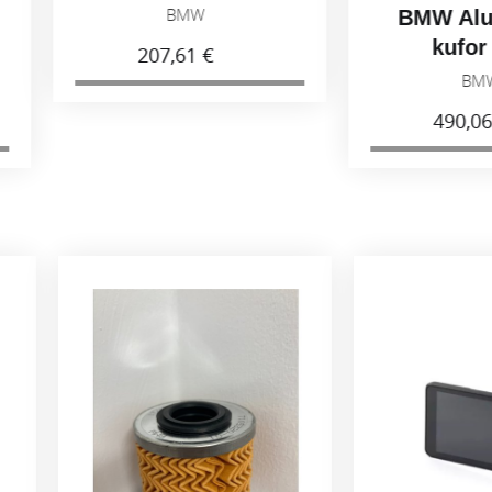
čierny
BMW
BMW Alumin
kufor ľav
207,61 €
BMW
490,06 €