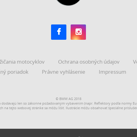
žičania motocyklov
Ochrana osobných údajov
V
ný poriadok
Právne vyhlásenie
Impressum
© BMW AG 2018
 dodávajú len so zákonne požadovaným vybavením (napr. Reflektory podľa normy Eur
ch na tejto webovej stránke sa môžu líšiť. Ilustrácie môžu obsahovať špeciálne prísluše