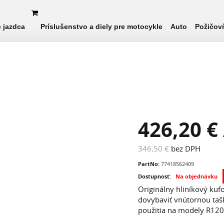
e jazdca
Príslušenstvo a diely pre motocykle
Auto
Požičov
426,20 €
346,50 €
bez DPH
PartNo:
77418562409
Dostupnosť:
Na objednávku
Originálny hliníkový ku
dovybaviť vnútornou taš
použitia na modely R120