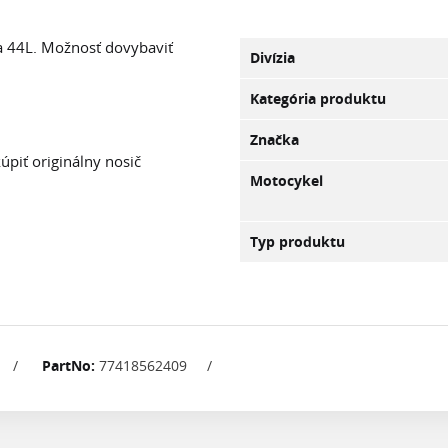
a 44L. Možnosť dovybaviť
Divízia
Kategória produktu
Značka
piť originálny nosič
Motocykel
Typ produktu
/
PartNo:
77418562409
/