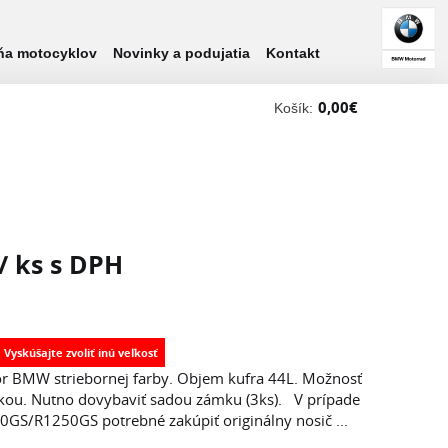
ňa motocyklov
Novinky a podujatia
Kontakt
0,00
€
Košík:
/ ks s DPH
for BMW striebornej farby. Objem kufra 44L. Možnosť
kou. Nutno dovybaviť sadou zámku (3ks). V prípade
0GS/R1250GS potrebné zakúpiť originálny nosič ...