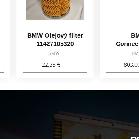
BMW Olejový filter
BMW
11427105320
ConnectedR
Navigáto
BMW
BMW
22,35 €
803,00 €