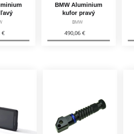
ium
BMW Aluminium
BMW
ý
kufor pravý
7
BMW
490,06 €