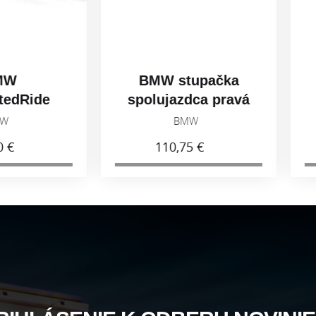
BMW stupačka
BM
ide
spolujazdca pravá
spo
r
77258405004
7
BMW
110,75 €