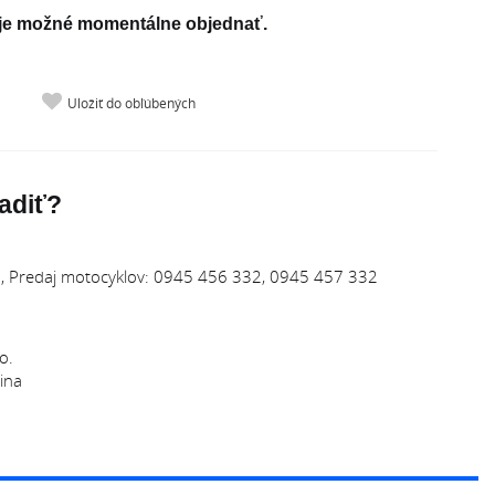
 je možné momentálne objednať.
Uložiť do obľúbených
adiť?
 Predaj motocyklov: 0945 456 332, 0945 457 332
o.
ina