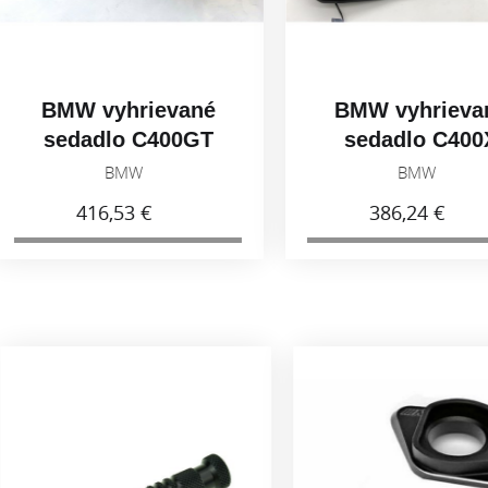
 vyhrievané
BMW vyhrievané
dadlo C400GT
sedadlo C400X
52538405366
BMW
BMW
416,53 €
386,24 €