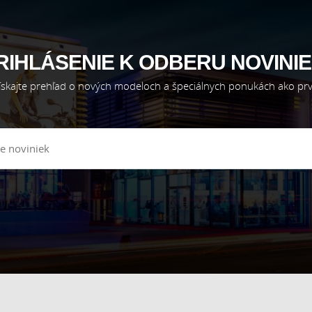
RIHLÁSENIE K ODBERU NOVINIE
ískajte prehľad o nových modeloch a špeciálnych ponukách ako prv