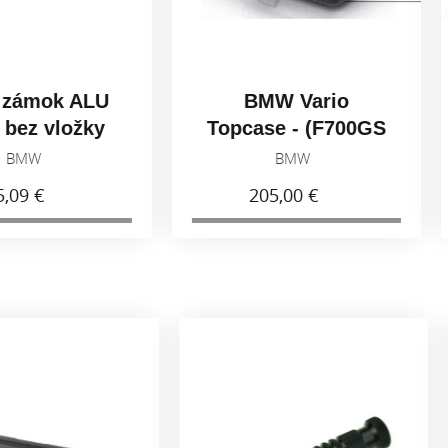
ALU
BMW Vario
BMW
ožky
Topcase - (F700GS
se
91
,F800GS)
BMW
205,00 €