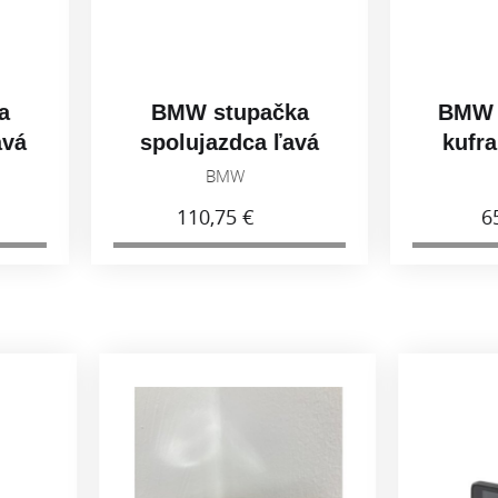
BMW stupačka
BMW zámok 
spolujazdca ľavá
kufra bez vl
77258405003
774185439
BMW
BMW
110,75 €
65,09 €