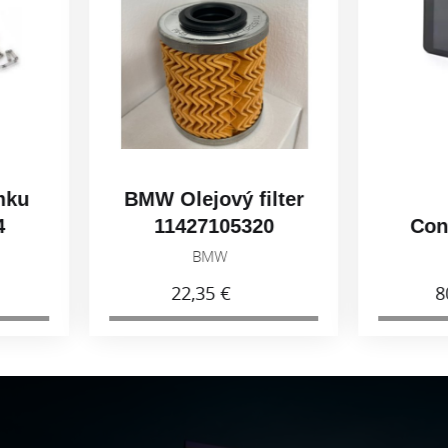
BMW Olejový filter
BMW
11427105320
ConnectedR
Navigáto
BMW
BMW
22,35 €
803,00 €