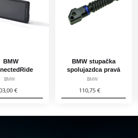
BMW stupačka
BM
ide
spolujazdca pravá
spo
r
77258405004
7
BMW
110,75 €