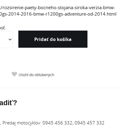
k/rozsirenie-paety-bocneho-stojana-siroka-verzia-bmw-
00gs-2014-2016-bmw-r1200gs-adventure-od-2014.html
sť:
Pridať do košíka
Uložiť do obľúbených
adiť?
 Predaj motocyklov: 0945 456 332, 0945 457 332