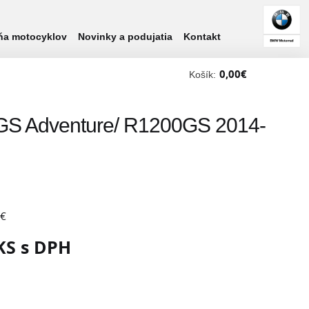
ňa motocyklov
Novinky a podujatia
Kontakt
0,00
€
Košík:
0GS Adventure/ R1200GS 2014-
 €
 KS s DPH