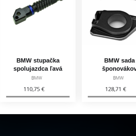
W stupačka
BMW sada
lujazdca ľavá
šponovákov
7258405003
reťaze
BMW
BMW
77258404852
110,75 €
128,71 €