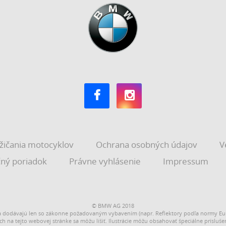
žičania motocyklov
Ochrana osobných údajov
V
ný poriadok
Právne vyhlásenie
Impressum
© BMW AG 2018
 dodávajú len so zákonne požadovaným vybavením (napr. Reflektory podľa normy Eur
ch na tejto webovej stránke sa môžu líšiť. Ilustrácie môžu obsahovať špeciálne prísluše