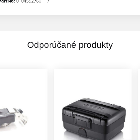
PartNo:
0104552760
/
Odporúčané produkty