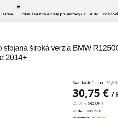
e jazdca
Príslušenstvo a diely pre motocykle
Auto
Požičov
o stojana široká verzia BMW R125
d 2014+
Štandardná cena - 61,50
30,75 €
/
25,00 €
bez DPH
PartNo:
0104552760
Dostupnosť:
Na sklade