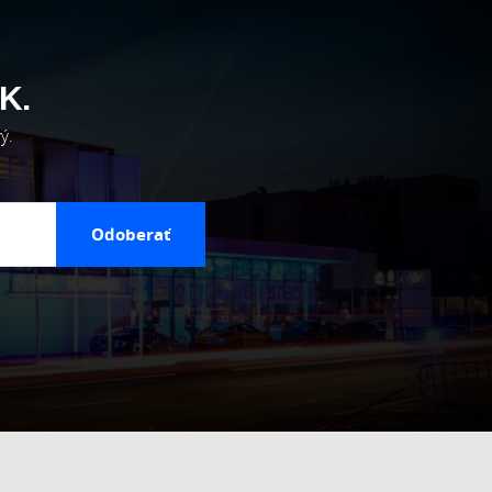
K.
ý.
Odoberať